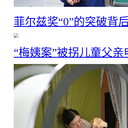
菲尔兹奖“0”的突破背
“梅姨案”被拐儿童父