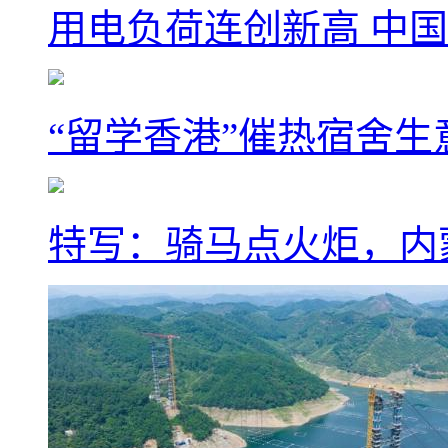
用电负荷连创新高 中国
“留学香港”催热宿舍生
特写：骑马点火炬，内