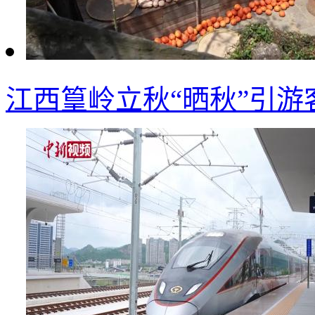
江西篁岭立秋“晒秋”引游