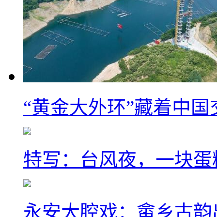
“黄金大外环”藏着中
特写：台风夜，一块蛋
永安大腔戏：畲乡古韵