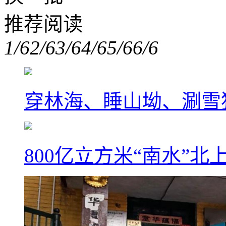
推荐阅读
1/6
2/6
3/6
4/6
5/6
6/6
穿林海、睡山坳、涮雪
800亿立方米“南水”北