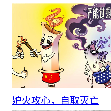
妒火攻心，自取灭亡