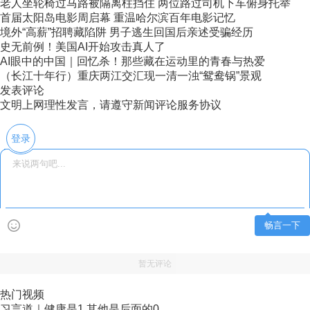
老人坐轮椅过马路被隔离柱挡住 两位路过司机下车俯身托举
首届太阳岛电影周启幕 重温哈尔滨百年电影记忆
境外“高薪”招聘藏陷阱 男子逃生回国后亲述受骗经历
史无前例！美国AI开始攻击真人了
AI眼中的中国｜回忆杀！那些藏在运动里的青春与热爱
（长江十年行）重庆两江交汇现一清一浊“鸳鸯锅”景观
发表评论
文明上网理性发言，请遵守新闻评论服务协议
登录
畅言一下
暂无评论
热门视频
习言道｜健康是1 其他是后面的0