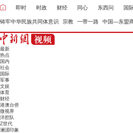
即时
时政
财经
同心
东西问
国
铸牢中华民族共同体意识
宗教
一带一路
中国—东盟
最新
热点
国内
社会
国际
军事
文娱
体育
财经
港澳台侨
微视界
洋腔队
Z世代
澜湄印象