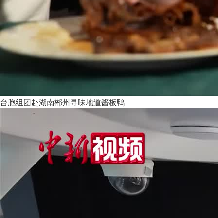
台胞组团赴湖南郴州寻味地道酱板鸭