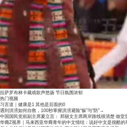
拉萨罗布林卡藏戏歌声悠扬 节日氛围浓郁
热门视频
习言道｜健康是1 其他是后面的0
遇到洪涝如何自救，100秒掌握洪涝避险“躲”与“防”→
中国国民党前副主席夏立言： 郑丽文主席两岸路线很清楚 做堂堂正
华裔Z视界｜马来西亚华裔青年的中文情结：说好中文是很酷的