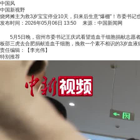
中国风
中国新视野
烧烤摊主为救3岁宝宝停业10天，归来后生意“爆棚”！市委书记也
发布时间：2026年05月06日 13:50 来源：中国新闻网
5月5日晚，宿州市委书记王庆武看望造血干细胞捐献志愿者
板邵三虎去合肥捐献造血干细胞，挽救一个素不相识的3岁血液
责任编辑：【李光伟】
特别推荐