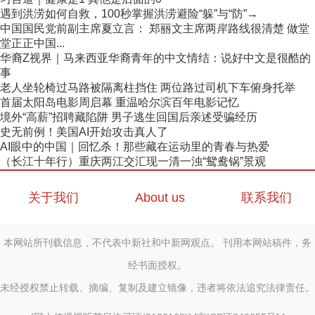
遇到洪涝如何自救，100秒掌握洪涝避险“躲”与“防”→
中国国民党前副主席夏立言： 郑丽文主席两岸路线很清楚 做堂
堂正正中国...
华裔Z视界｜马来西亚华裔青年的中文情结：说好中文是很酷的
事
老人坐轮椅过马路被隔离柱挡住 两位路过司机下车俯身托举
首届太阳岛电影周启幕 重温哈尔滨百年电影记忆
境外“高薪”招聘藏陷阱 男子逃生回国后亲述受骗经历
史无前例！美国AI开始攻击真人了
AI眼中的中国｜回忆杀！那些藏在运动里的青春与热爱
（长江十年行）重庆两江交汇现一清一浊“鸳鸯锅”景观
关于我们
About us
联系我们
本网站所刊载信息，不代表中新社和中新网观点。 刊用本网站稿件，务
经书面授权。
未经授权禁止转载、摘编、复制及建立镜像，违者将依法追究法律责任。