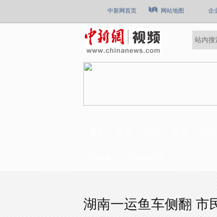
中新网首页
网站地图
企
最新
热点
国内
社会
国际
中国风
中国新视野
湖南一运鱼车侧翻 市