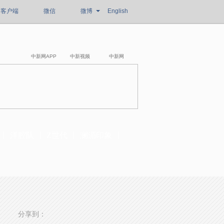
客户端
微信
微博
English
中新网APP
中新视频
中新网
洋腔队
Z世代
澜湄印象
分享到：