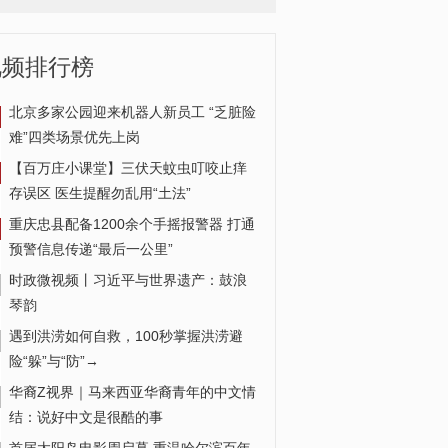
视频排行榜
北京多家公园迎来机器人新员工 “乏脏险
难”四类场景优先上岗
运鱼车侧翻 市民帮忙收鱼
【百万庄小课堂】三伏天蚊虫叮咬止痒
存误区 医生提醒勿乱用“土法”
重庆忠县配备1200余个手摇报警器 打通
预警信息传递“最后一公里”
时政微视频丨习近平与世界遗产：鼓浪
琴韵
遇到洪涝如何自救，100秒掌握洪涝避
险“躲”与“防”→
华裔Z视界｜马来西亚华裔青年的中文情
结：说好中文是很酷的事