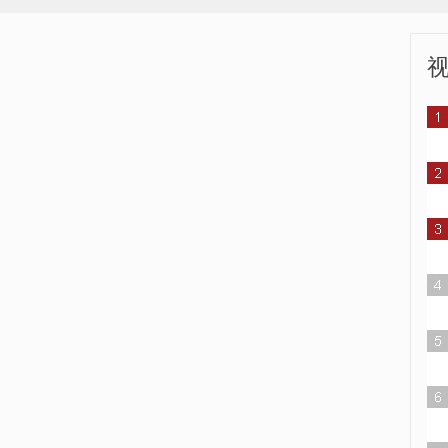
中国青年人的志气
记者探访世园会最“绿”的地方
管