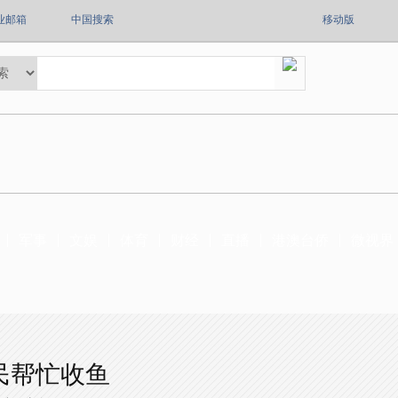
业邮箱
中国搜索
移动版
军事
文娱
体育
财经
直播
港澳台侨
微视界
民帮忙收鱼