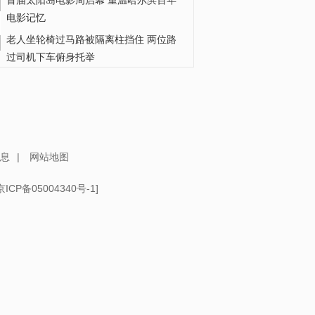
首届太阳岛电影周启幕 重温哈尔滨百年
电影记忆
老人坐轮椅过马路被隔离柱挡住 两位路
过司机下车俯身托举
中国国民党前副主席夏立言： 郑丽文主
席两岸路线很清楚 做堂堂正正中国...
“梅姨”真实姓名曝光 被拐儿童父亲：拆
散血肉亲情必将得到惩罚
息
|
网站地图
京ICP备05004340号-1
]