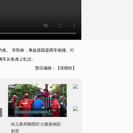
的鱼。 市民称，事故原因是两车相撞。行
辆车从鱼身上轧过。
责任编辑：【张楷欣】
幼儿教师翻围栏大腿被钢筋
刺穿