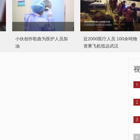
小伙创作歌曲为医护人员加
近2000医疗人员 100余吨物
油
资乘飞机抵达武汉
要
预防新型冠状病毒感染“三字
“防疫老兵”手写请战书
诀”