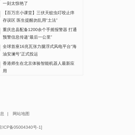
一刻太惊艳了
【百万庄小课堂】三伏天蚊虫叮咬止痒
存误区 医生提醒勿乱用“土法”
重庆忠县配备1200余个手摇报警器 打通
预警信息传递“最后一公里”
全球首座16兆瓦张力腿浮式风电平台“海
油安澜号”正式投运
香港师生在北京体验智能机器人最新应
用
成都疾控“追蚊人”：给蚊子做“体检” 守护
城市健康
中传王牌专业取消艺考，释放什么信
号？
息
|
网站地图
京ICP备05004340号-1
]