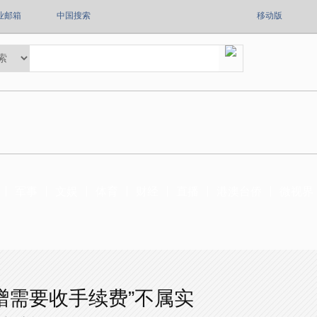
业邮箱
中国搜索
移动版
军事
文娱
体育
财经
直播
港澳台侨
微视界
赠需要收手续费”不属实