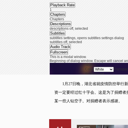
Playback Rate
1
Chapters
Chapters
Descriptions
descriptions off
, selected
Subtitles
subtitles settings
, opens subtitles settings dialog
subtitles off
, selected
Audio Track
Fullscreen
This is a modal window.
Beginning of dialog window. Escape will cancel an
Text
Color
Transpar
Background
Color
Transpar
Window
1月27日晚，湖北省就疫情防控举行新
Color
Transpar
End of dialog window.
资一定要经过红十字会。这是为了捐赠者
This is a modal window. This modal can be closed b
某一些人钻空子。对捐赠者表示感谢。