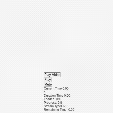
Play Video
Play
Mute
Current Time
0:00
/
Duration Time
0:00
Loaded
: 0%
Progress
: 0%
Stream Type
LIVE
Remaining Time
-0:00