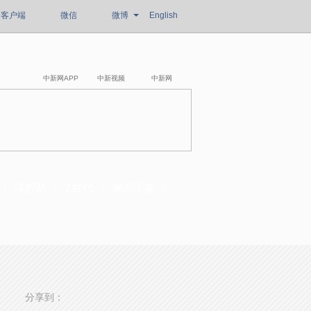
客户端
微信
微博
English
中新网APP
中新视频
中新网
洋腔队
Z世代
澜湄印象
分享到：