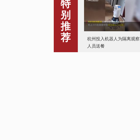
特
杭州投入机器人为隔离观察
别
人员送餐
推
荐
马国强：“红十字会捐赠需
收手续费”不属实