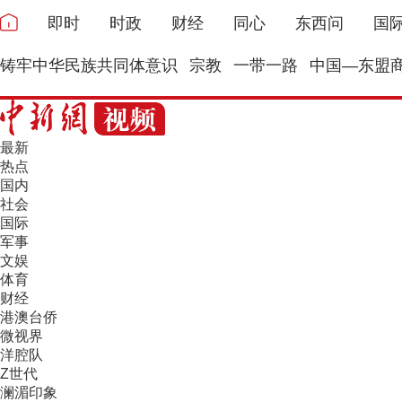
即时
时政
财经
同心
东西问
国
铸牢中华民族共同体意识
宗教
一带一路
中国—东盟
最新
热点
国内
社会
国际
军事
文娱
体育
财经
港澳台侨
微视界
洋腔队
Z世代
澜湄印象