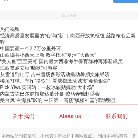
暂无评论
热门视频
经济高质量发展里的“心”与“新”｜向西开放筑枢纽 丝路核心启新
程
中国要画一个2.7万公里外环
山西隰县小西天上新 数字技术“复活”“大西天”
“美人鱼”宝宝亮相 国内最大西非海牛保育群种再添新成员
江西篁岭立秋“晒秋”引游客
从雪道到山野 吉林雪场多彩活动撬动暑期文旅经济
楼顶打球、车库“撸铁”！看成都激活城市“金角银边”
Pick Yiwu英国站：一枚冰箱贴撬动“大市场”
内蒙古陈巴尔虎旗那达慕开幕 骏马奔驰赴盛会
受台风“白海豚”影响 中国第一高楼“镇楼神器”摆动明显
关于我们
About us
联系我们
本网站所刊载信息，不代表中新社和中新网观点。 刊用本网站稿件，务