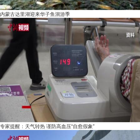
内蒙古达里湖迎来华子鱼洄游季
专家提醒：天气转热 谨防高血压“自愈假象”