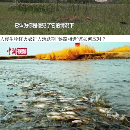
入侵生物红火蚁进入活跃期 “狭路相逢”该如何应对？