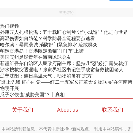
暂无评论
热门视频
外籍匠人扎根松滋：五十载匠心制琴 让“小城造”吉他走向世界
高温伤害如何防范？科学防暑全流程要点速看
哈尔滨：暴雨袭城 消防部门紧急排水 疏散群众
萌翻香港岛！香港限定熊猫“叮叮车”上街
美国宾州足球青年在海南以球会友
新疆维吾尔自治区人民政府副主席：坚持凡“恐”必打 露头就打
涉水搜救突遇漏电！张家界社区书记徒手破窗营救被困老人
辽宁沈阳：连日高温天气，动物消暑有“凉方”
“北上先锋 红心向党——红二十五军长征革命文物联展”在河南博
物院开展
瓜子水饺也“威胁美国”？丨真相
关于我们
About us
联系我们
本网站所刊载信息，不代表中新社和中新网观点。 刊用本网站稿件，务