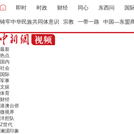
即时
时政
财经
同心
东西问
国
铸牢中华民族共同体意识
宗教
一带一路
中国—东盟
最新
热点
国内
社会
国际
军事
文娱
体育
财经
港澳台侨
微视界
洋腔队
Z世代
澜湄印象