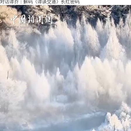
对话谭乔：解码《谭谈交通》长红密码