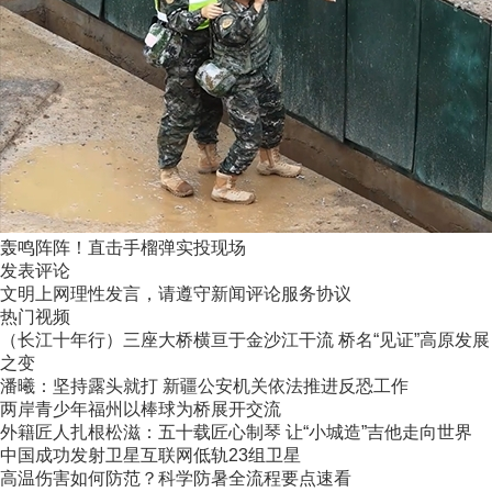
轰鸣阵阵！直击手榴弹实投现场
发表评论
文明上网理性发言，请遵守新闻评论服务协议
热门视频
（长江十年行）三座大桥横亘于金沙江干流 桥名“见证”高原发展
之变
潘曦：坚持露头就打 新疆公安机关依法推进反恐工作
两岸青少年福州以棒球为桥展开交流
外籍匠人扎根松滋：五十载匠心制琴 让“小城造”吉他走向世界
中国成功发射卫星互联网低轨23组卫星
高温伤害如何防范？科学防暑全流程要点速看