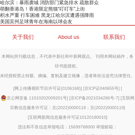
哈尔滨：暴雨袭城 消防部门紧急排水 疏散群众
萌翻香港岛！香港限定熊猫“叮叮车”上街
积水严重 行车困难 黑龙江哈尔滨遭遇强降雨
美国宾州足球青年在海南以球会友
关于我们
About us
联系我们
本网站所刊载信息，不代表中新社和中新网观点。 刊用本网站稿件，务
经书面授权。
未经授权禁止转载、摘编、复制及建立镜像，违者将依法追究法律责任。
[
网上传播视听节目许可证(0106168)
] [
京ICP证040655号
] [
京公网安备 11010202009201号
] [
京ICP备2021034286号-7
] [
互联网
宗教信息服务许可证：京(2022)0000118；京(2022)0000119
]
[
互联网新闻信息服务许可证10120180010
]
违法和不良信息举报电话：15699788000 举报邮箱：