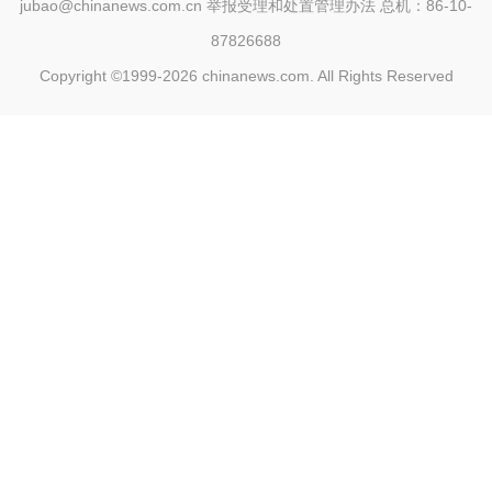
jubao@chinanews.com.cn
举报受理和处置管理办法
总机：86-10-
87826688
Copyright ©1999-2026
chinanews.com. All Rights Reserved