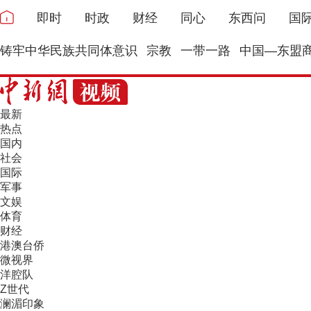
即时
时政
财经
同心
东西问
国
铸牢中华民族共同体意识
宗教
一带一路
中国—东盟
最新
热点
国内
社会
国际
军事
文娱
体育
财经
港澳台侨
微视界
洋腔队
Z世代
澜湄印象