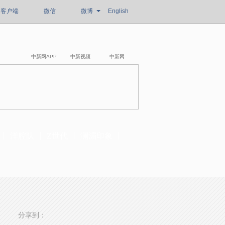
客户端
微信
微博
English
中新网APP
中新视频
中新网
洋腔队
Z世代
澜湄印象
分享到：