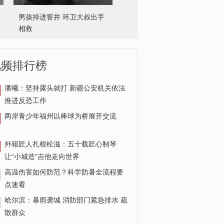
高校做3805碗面迎新
视频排行榜
潘曦：坚持露头就打 新疆公安机关依法
推进反恐工作
两岸青少年福州以棒球为桥展开交流
外籍匠人扎根松滋：五十载匠心制琴
让“小城造”吉他走向世界
高温伤害如何防范？科学防暑全流程要
点速看
哈尔滨：暴雨袭城 消防部门紧急排水 疏
散群众