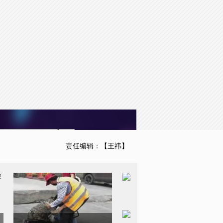
to the default values
Done
责任编辑：【王祎】
男孩掉进窨井 环卫大叔出手
相救