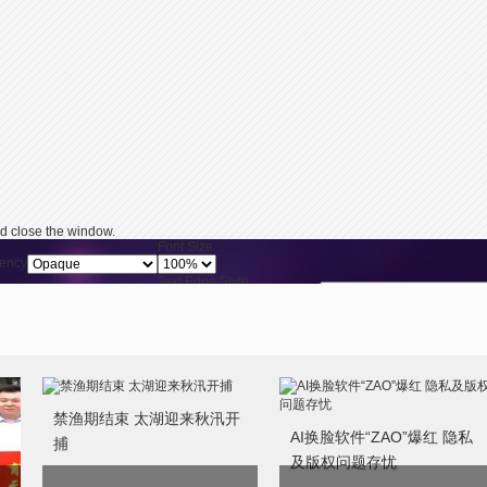
d close the window.
Font Size
ency
Text Edge Style
Reset
restore all settings 
ency
禁渔期结束 太湖迎来秋汛开
Font Family
AI换脸软件“ZAO”爆红 隐私
捕
ency
及版权问题存忧
y pressing the Escape key or activating the close button.
给