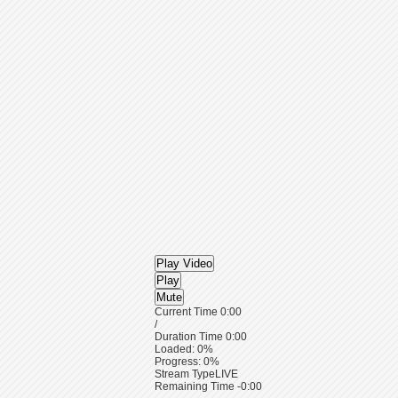
Play Video
Play
Mute
Current Time
0:00
/
Duration Time
0:00
Loaded
: 0%
Progress
: 0%
Stream Type
LIVE
Remaining Time
-0:00