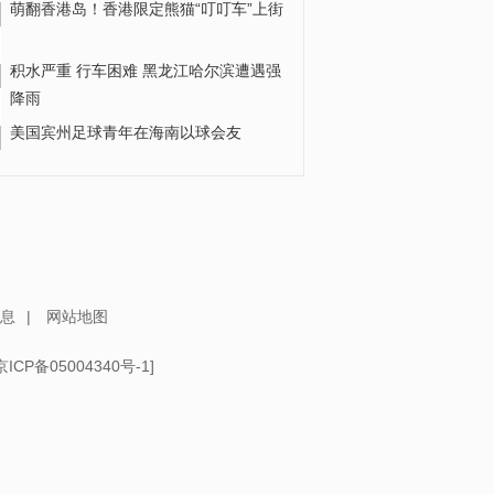
萌翻香港岛！香港限定熊猫“叮叮车”上街
积水严重 行车困难 黑龙江哈尔滨遭遇强
降雨
美国宾州足球青年在海南以球会友
新疆维吾尔自治区人民政府副主席：坚
持凡“恐”必打 露头就打
潘曦：新疆坚持法治反恐 兼顾反恐成效
与人权保障
息
|
网站地图
京ICP备05004340号-1
]