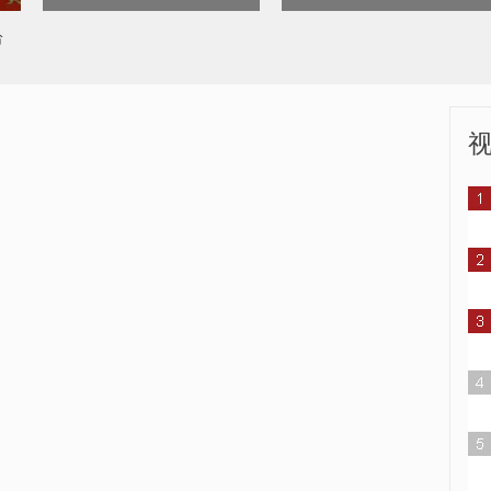
又到一年开学季
男子被撞倒 连续翻滚躲过一
劫