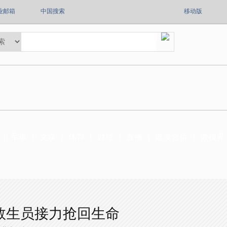
业邮箱
中国搜索
移动版
军事
文娱
体育
财经
直播
港澳台侨
微视界
救生员接力抢回生命