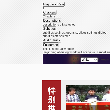
Playback Rate
1
Chapters
Chapters
Descriptions
descriptions off
, selected
Subtitles
subtitles settings
, opens subtitles settings dialog
subtitles off
, selected
Audio Track
Fullscreen
This is a modal window.
Beginning of dialog window. Escape will cancel an
Text
Color
Transpar
Background
Color
Transpar
Window
Color
Transpar
End of dialog window.
This is a modal window. This modal can be closed b
特
路边捡两万 中学生主动交
别
警察
推