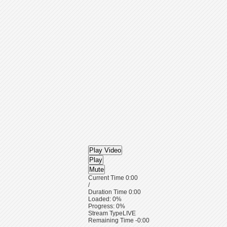
Play Video
Play
Mute
Current Time
0:00
/
Duration Time
0:00
Loaded
: 0%
Progress
: 0%
Stream Type
LIVE
Remaining Time
-0:00