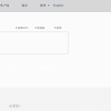
客户端
微信
微博
English
中新网APP
中新视频
中新网
洋腔队
Z世代
澜湄印象
分享到：