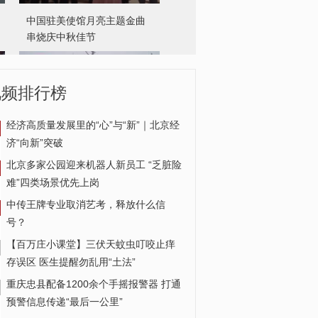
大兴安岭砍都河国家湿地公
园拍到野生猞猁
视频排行榜
经济高质量发展里的“心”与“新”｜北京经
济“向新”突破
北京多家公园迎来机器人新员工 “乏脏险
难”四类场景优先上岗
中传王牌专业取消艺考，释放什么信
号？
【百万庄小课堂】三伏天蚊虫叮咬止痒
存误区 医生提醒勿乱用“土法”
重庆忠县配备1200余个手摇报警器 打通
预警信息传递“最后一公里”