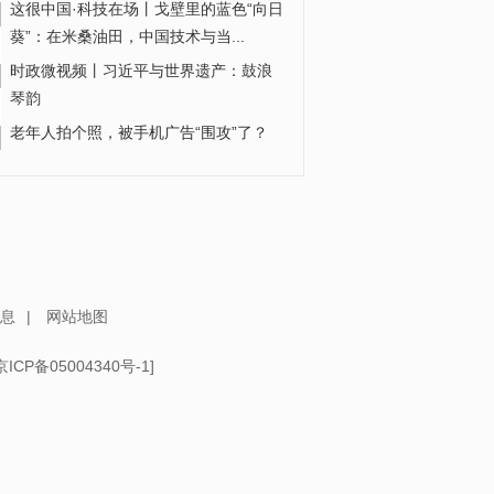
这很中国·科技在场丨戈壁里的蓝色“向日
葵”：在米桑油田，中国技术与当...
时政微视频丨习近平与世界遗产：鼓浪
琴韵
老年人拍个照，被手机广告“围攻”了？
重庆永川：大熊猫“青露”5岁生日会举行
抱西蓝花、趴蘑菇萌态十足
遇到洪涝如何自救，100秒掌握洪涝避
险“躲”与“防”→
息
|
网站地图
京ICP备05004340号-1
]