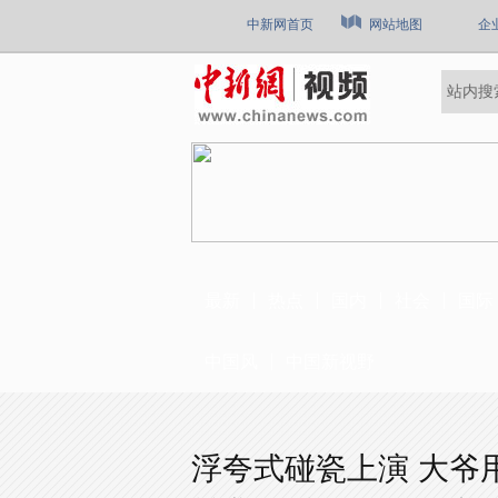
中新网首页
网站地图
企
最新
热点
国内
社会
国际
中国风
中国新视野
浮夸式碰瓷上演 大爷