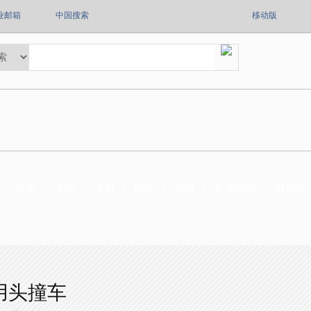
业邮箱
中国搜索
移动版
军事
文娱
体育
财经
直播
港澳台侨
微视界
用头撞车