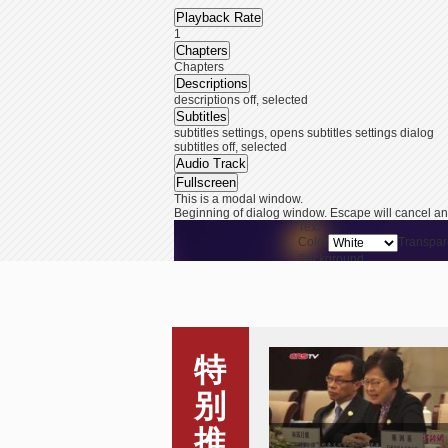
Playback Rate
1
Chapters
Chapters
Descriptions
descriptions off
, selected
Subtitles
subtitles settings
, opens subtitles settings dialog
subtitles off
, selected
Audio Track
Fullscreen
This is a modal window.
Beginning of dialog window. Escape will cancel an
Text
Color
Transpar
Background
Color
Transpar
Window
Color
Transpar
End of dialog window.
This is a modal window. This modal can be closed b
林郑月娥：香港青年的未来
特
在内地
别
推