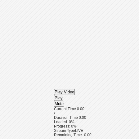
Play Video
Play
Mute
Current Time
0:00
/
Duration Time
0:00
Loaded
: 0%
Progress
: 0%
Stream Type
LIVE
Remaining Time
-0:00