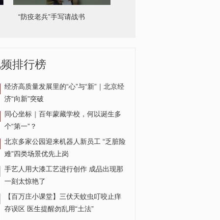
武汉护士愈后重返急救一线
视频排行榜
经济高质量发展里的“心”与“新”｜北京经
济“向新”突破
同心坐标｜百年蒙藏学校，何以诞生多
个“第一”？
北京多家公园迎来机器人新员工 “乏脏险
难”四类场景优先上岗
手艺人用大漆工艺进行创作 成品出现那
一刻太惊艳了
【百万庄小课堂】三伏天蚊虫叮咬止痒
存误区 医生提醒勿乱用“土法”