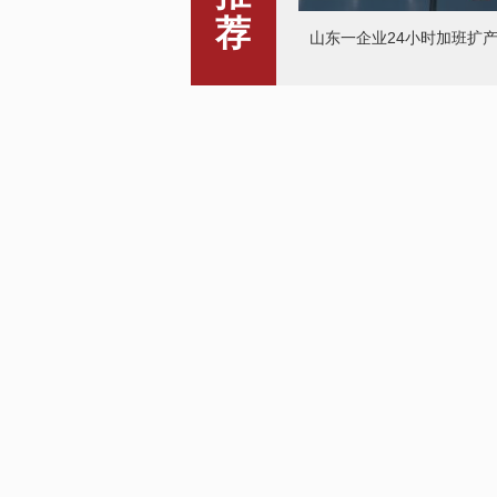
荐
爱心人士相助10万斤蔬菜
往武汉