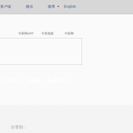
客户端
微信
微博
English
中新网APP
中新视频
中新网
洋腔队
Z世代
澜湄印象
分享到：