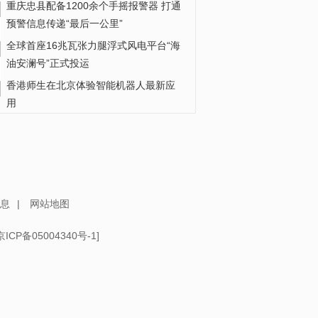
重庆忠县配备1200余个手摇报警器 打通
预警信息传递“最后一公里”
全球首座16兆瓦张力腿浮式风电平台“海
油安澜号”正式投运
香港师生在北京体验智能机器人最新应
用
中传王牌专业取消艺考，释放什么信
号？
成都疾控“追蚊人”：给蚊子做“体检” 守护
城市健康
息
|
网站地图
京ICP备05004340号-1
]