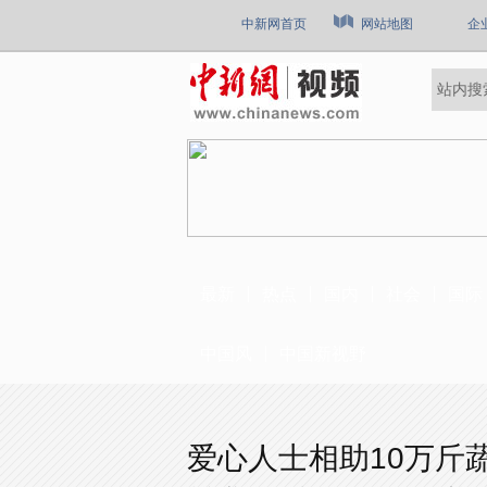
中新网首页
网站地图
企
最新
热点
国内
社会
国际
中国风
中国新视野
爱心人士相助10万斤