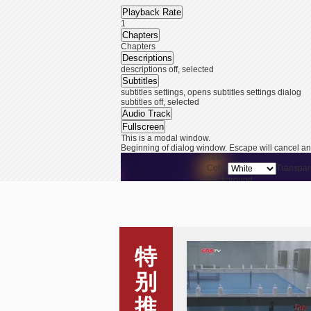
Playback Rate
1
Chapters
Chapters
Descriptions
descriptions off
, selected
Subtitles
subtitles settings
, opens subtitles settings dialog
subtitles off
, selected
Audio Track
Fullscreen
This is a modal window.
Beginning of dialog window. Escape will cancel an
Text
Color
Transpar
Background
Color
Transpar
Window
Color
Transpar
End of dialog window.
This is a modal window. This modal can be closed b
特
山东一企业24小时加班扩
别
推