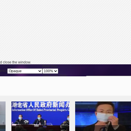
d close the window.
Font Size
ency
Text Edge Style
Reset
restore all settings 
ency
Font Family
ency
y pressing the Escape key or activating the close button.
产
马国强：“红十字会捐赠需要
预防新型冠状病毒感染“三字
收手续费”不属实
诀”