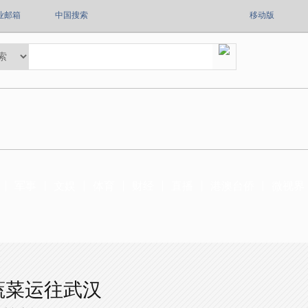
业邮箱
中国搜索
移动版
军事
文娱
体育
财经
直播
港澳台侨
微视界
蔬菜运往武汉