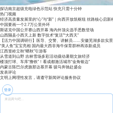
探访南京超级充电绿色示范站 快充只需十分钟
热门视频
经济高质量发展里的“心”与“新”｜向西开放筑枢纽 丝路核心启新
中国要画一个2.7万公里外环
斯诺克中国公开赛山西开幕 海内外顶尖选手悉数登场
山西隰县小西天上新 数字技术“复活”“大西天”
【活力中国调研行】医导、交警、讲解员……安徽芜湖多款实景AI
“美人鱼”宝宝亮相 国内最大西非海牛保育群种再添新成员
江西篁岭立秋“晒秋”引游客
从雪道到山野 吉林雪场多彩活动撬动暑期文旅经济
楼顶打球、车库“撸铁”！看成都激活城市“金角银边”
内蒙古陈巴尔虎旗那达慕开幕 骏马奔驰赴盛会
发表评论
文明上网理性发言，请遵守新闻评论服务协议
登录