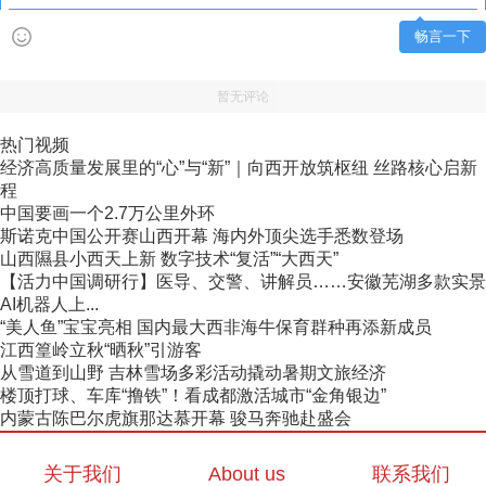
畅言一下
暂无评论
热门视频
经济高质量发展里的“心”与“新”｜向西开放筑枢纽 丝路核心启新
程
中国要画一个2.7万公里外环
斯诺克中国公开赛山西开幕 海内外顶尖选手悉数登场
山西隰县小西天上新 数字技术“复活”“大西天”
【活力中国调研行】医导、交警、讲解员……安徽芜湖多款实景
AI机器人上...
“美人鱼”宝宝亮相 国内最大西非海牛保育群种再添新成员
江西篁岭立秋“晒秋”引游客
从雪道到山野 吉林雪场多彩活动撬动暑期文旅经济
楼顶打球、车库“撸铁”！看成都激活城市“金角银边”
内蒙古陈巴尔虎旗那达慕开幕 骏马奔驰赴盛会
关于我们
About us
联系我们