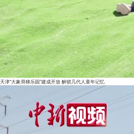
天津“大象滑梯乐园”建成开放 解锁几代人童年记忆