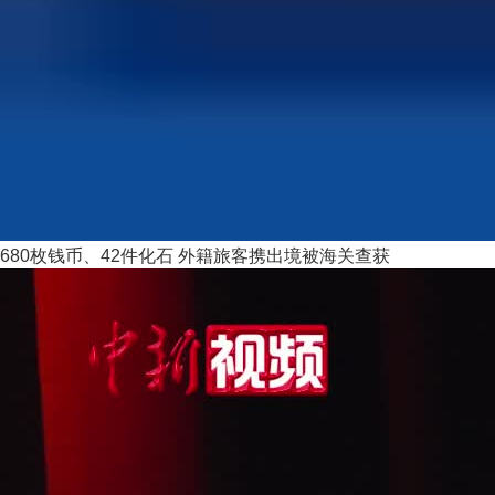
680枚钱币、42件化石 外籍旅客携出境被海关查获