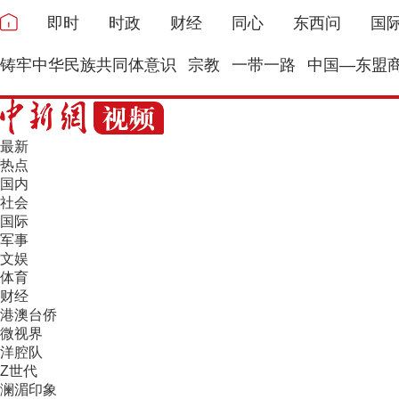
即时
时政
财经
同心
东西问
国
铸牢中华民族共同体意识
宗教
一带一路
中国—东盟
最新
热点
国内
社会
国际
军事
文娱
体育
财经
港澳台侨
微视界
洋腔队
Z世代
澜湄印象