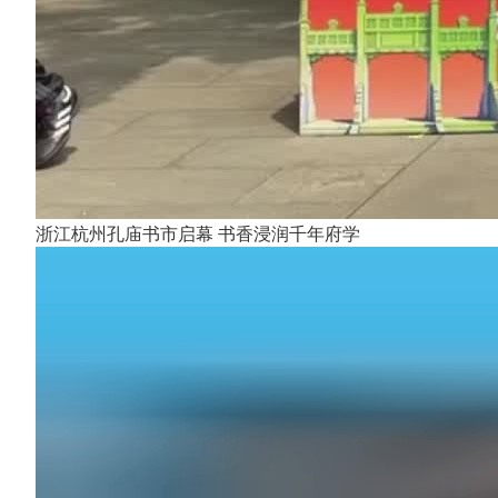
浙江杭州孔庙书市启幕 书香浸润千年府学