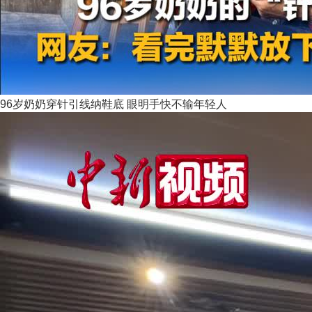
96岁奶奶穿针引线纳鞋底 眼明手快不输年轻人