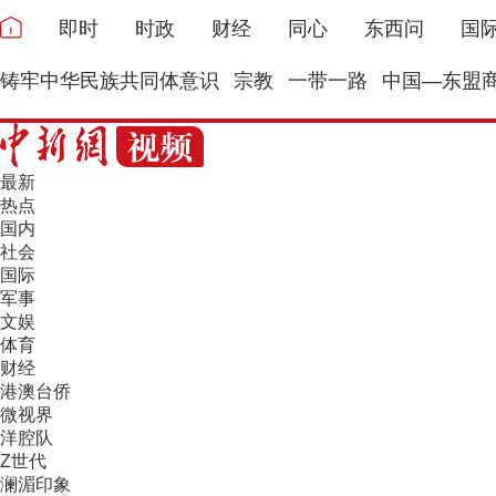
即时
时政
财经
同心
东西问
国
铸牢中华民族共同体意识
宗教
一带一路
中国—东盟
最新
热点
国内
社会
国际
军事
文娱
体育
财经
港澳台侨
微视界
洋腔队
Z世代
澜湄印象