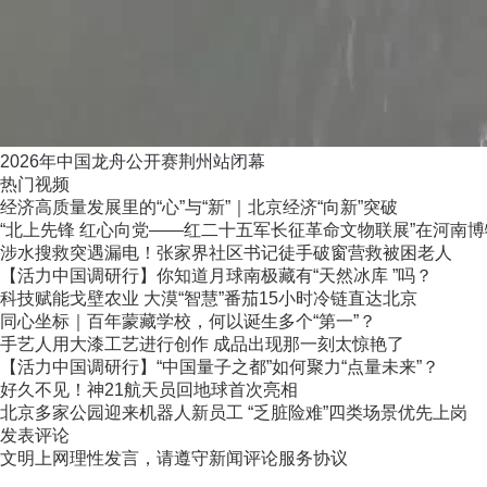
2026年中国龙舟公开赛荆州站闭幕
热门视频
经济高质量发展里的“心”与“新”｜北京经济“向新”突破
“北上先锋 红心向党——红二十五军长征革命文物联展”在河南
涉水搜救突遇漏电！张家界社区书记徒手破窗营救被困老人
【活力中国调研行】你知道月球南极藏有“天然冰库 ”吗？
科技赋能戈壁农业 大漠“智慧”番茄15小时冷链直达北京
同心坐标｜百年蒙藏学校，何以诞生多个“第一”？
手艺人用大漆工艺进行创作 成品出现那一刻太惊艳了
【活力中国调研行】“中国量子之都”如何聚力“点量未来”？
好久不见！神21航天员回地球首次亮相
北京多家公园迎来机器人新员工 “乏脏险难”四类场景优先上岗
发表评论
文明上网理性发言，请遵守新闻评论服务协议