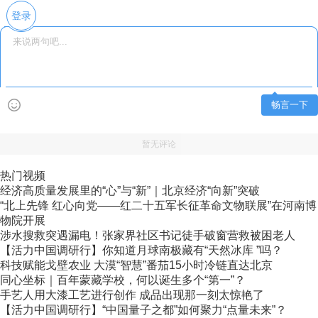
登录
畅言一下
暂无评论
热门视频
经济高质量发展里的“心”与“新”｜北京经济“向新”突破
“北上先锋 红心向党——红二十五军长征革命文物联展”在河南博
物院开展
涉水搜救突遇漏电！张家界社区书记徒手破窗营救被困老人
【活力中国调研行】你知道月球南极藏有“天然冰库 ”吗？
科技赋能戈壁农业 大漠“智慧”番茄15小时冷链直达北京
同心坐标｜百年蒙藏学校，何以诞生多个“第一”？
手艺人用大漆工艺进行创作 成品出现那一刻太惊艳了
【活力中国调研行】“中国量子之都”如何聚力“点量未来”？