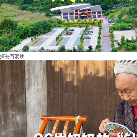
探秘百洞峡