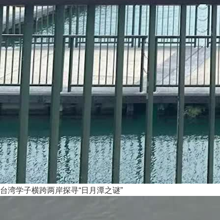
台湾学子横跨两岸探寻“日月潭之谜”