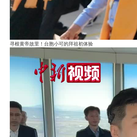
寻根黄帝故里！台胞小可的拜祖初体验