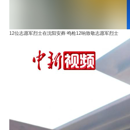
12位志愿军烈士在沈阳安葬 鸣枪12响致敬志愿军烈士