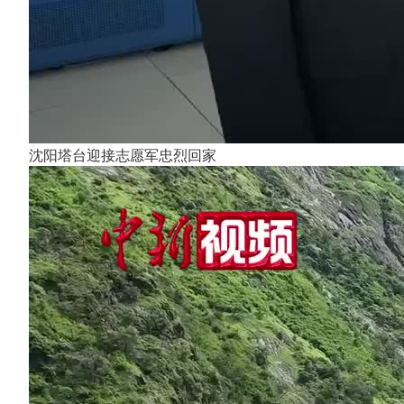
沈阳塔台迎接志愿军忠烈回家