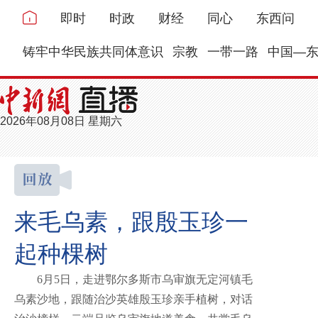
即时
时政
财经
同心
东西问
铸牢中华民族共同体意识
宗教
一带一路
中国—
2026年08月08日 星期六
来毛乌素，跟殷玉珍一
起种棵树
6月5日，走进鄂尔多斯市乌审旗无定河镇毛
乌素沙地，跟随治沙英雄殷玉珍亲手植树，对话