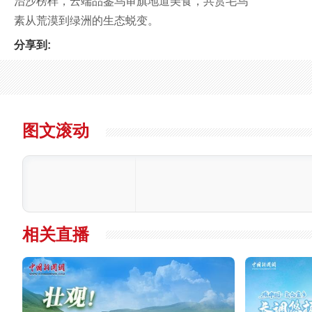
治沙榜样，云端品鉴乌审旗地道美食，共赏毛乌
素从荒漠到绿洲的生态蜕变。
分享到:
图文滚动
相关直播