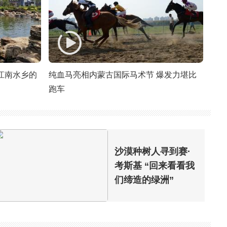
验江南水乡的
纯血马亮相内蒙古国际马术节 爆发力堪比
跑车
沙漠种树人寻到赛·
考斯基 “回来看看我
们缔造的绿洲”