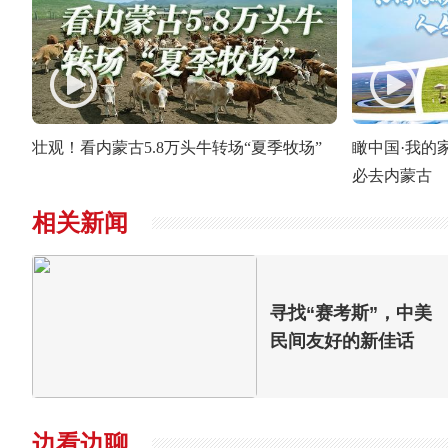
壮观！看内蒙古5.8万头牛转场“夏季牧场”
瞰中国·我的
必去内蒙古
相关新闻
寻找“赛考斯”，中美
民间友好的新佳话
边看边聊