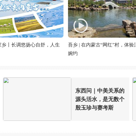
家乡丨长调悠扬心自舒，人生
吾乡 | 在内蒙古“网红”村，体
婉约
东西问｜中美关系的
源头活水，是无数个
殷玉珍与赛考斯