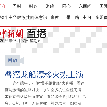
即时
时政
财经
同心
东西问
国
铸牢中华民族共同体意识
宗教
一带一路
中国—东盟
2026年08月07日 星期五
叠滘龙船漂移火热上演
这个端午，守住“叠滘飙龙船”大直播，看速
度与激情的巅峰对决！水陆空多机位全程高清，
带你直击这场热血盛宴，看25米长龙挑战S弯、L
弯、C弯、J弯，闪转腾挪，神龙摆尾，倒挡漂