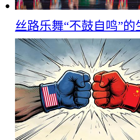
丝路乐舞“不鼓自鸣”