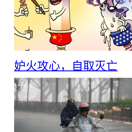
妒火攻心，自取灭亡