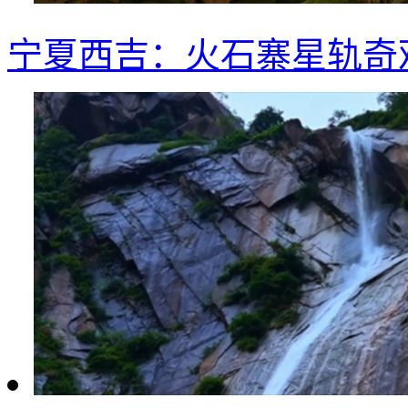
宁夏西吉：火石寨星轨奇