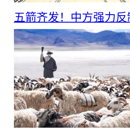
五箭齐发！中方强力反