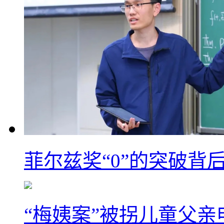
菲尔兹奖“0”的突破背
“梅姨案”被拐儿童父