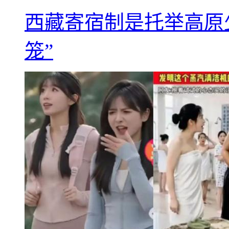
西藏寄宿制是托举高原
笼”