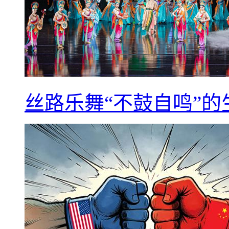
丝路乐舞“不鼓自鸣”