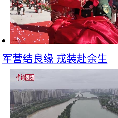
军营结良缘 戎装赴余生