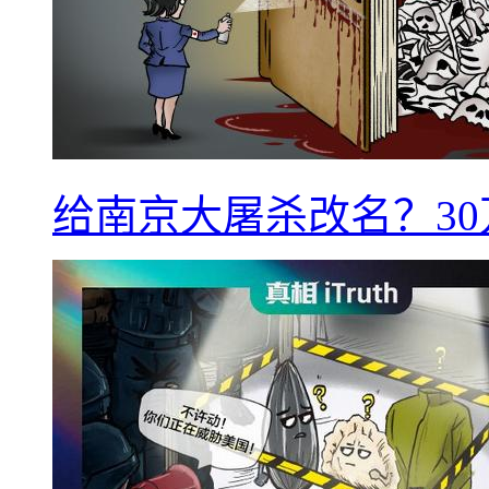
给南京大屠杀改名？3