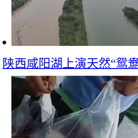
陕西咸阳湖上演天然“鸳鸯