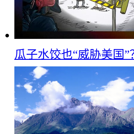
瓜子水饺也“威胁美国”