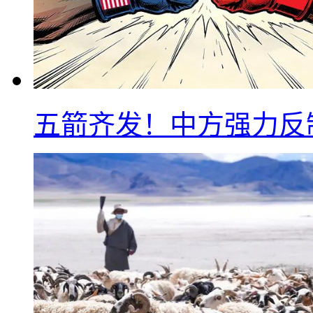
五箭齐发！中方强力反