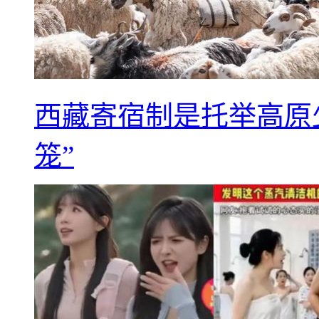
西藏寄宿制是托举高原
笼”