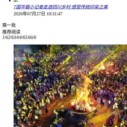
7国华裔小记者走进四川乡村 感受传统印染之美
2026年07月27日 10:31:47
换一批
推荐阅读
1/6
2/6
3/6
4/6
5/6
6/6