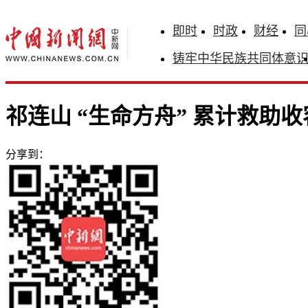
即时
时政
财经
同
铸牢中华民族共同体意
祁连山 “生命方舟” 累计救助收
分享到：