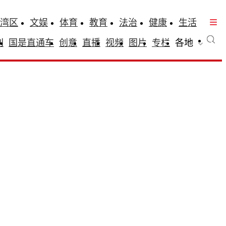
湾区
文娱
体育
教育
法治
健康
生活
刊
国是直通车
创意
直播
视频
图片
专栏
各地