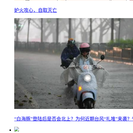
妒火攻心，自取灭亡
“白海豚”登陆后是否会北上？为何近期台风“扎堆”来袭