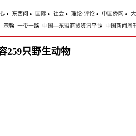
心
东西问
国际
社会
理论·评论
中国侨网
大
识
宗教
一带一路
中国—东盟商贸资讯平台
中国新闻周
容259只野生动物