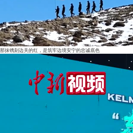
那抹镌刻边关的红，是筑牢边境安宁的忠诚底色