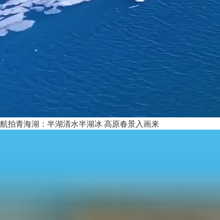
航拍青海湖：半湖清水半湖冰 高原春景入画来