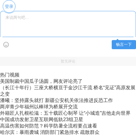
登录
畅言一下
暂无评论
热门视频
美国制裁中国瓜子汤圆，网友评论亮了
（长江十年行）三座大桥横亘于金沙江干流 桥名“见证”高原发展
之变
潘曦：坚持露头就打 新疆公安机关依法推进反恐工作
两岸青少年福州以棒球为桥展开交流
外籍匠人扎根松滋：五十载匠心制琴 让“小城造”吉他走向世界
中国成功发射卫星互联网低轨23组卫星
高温伤害如何防范？科学防暑全流程要点速看
哈尔滨：暴雨袭城 消防部门紧急排水 疏散群众