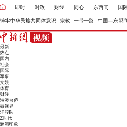
即时
时政
财经
同心
东西问
国
铸牢中华民族共同体意识
宗教
一带一路
中国—东盟
最新
热点
国内
社会
国际
军事
文娱
体育
财经
港澳台侨
微视界
洋腔队
Z世代
澜湄印象