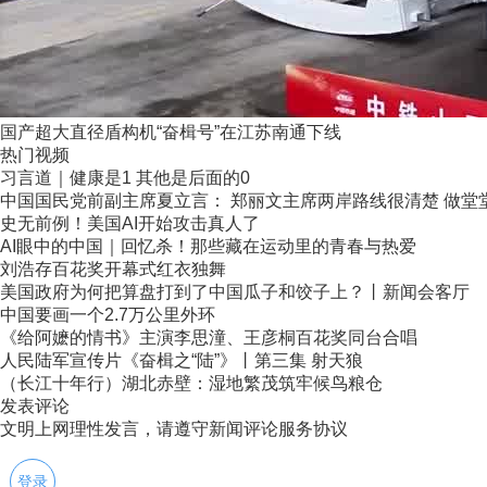
国产超大直径盾构机“奋楫号”在江苏南通下线
热门视频
习言道｜健康是1 其他是后面的0
中国国民党前副主席夏立言： 郑丽文主席两岸路线很清楚 做堂堂正
史无前例！美国AI开始攻击真人了
AI眼中的中国｜回忆杀！那些藏在运动里的青春与热爱
刘浩存百花奖开幕式红衣独舞
美国政府为何把算盘打到了中国瓜子和饺子上？丨新闻会客厅
中国要画一个2.7万公里外环
《给阿嬷的情书》主演李思潼、王彦桐百花奖同台合唱
人民陆军宣传片《奋楫之“陆”》丨第三集 射天狼
（长江十年行）湖北赤壁：湿地繁茂筑牢候鸟粮仓
发表评论
文明上网理性发言，请遵守新闻评论服务协议
登录