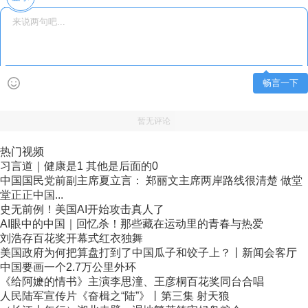
畅言一下
暂无评论
热门视频
习言道｜健康是1 其他是后面的0
中国国民党前副主席夏立言： 郑丽文主席两岸路线很清楚 做堂
堂正正中国...
史无前例！美国AI开始攻击真人了
AI眼中的中国｜回忆杀！那些藏在运动里的青春与热爱
刘浩存百花奖开幕式红衣独舞
美国政府为何把算盘打到了中国瓜子和饺子上？丨新闻会客厅
中国要画一个2.7万公里外环
《给阿嬷的情书》主演李思潼、王彦桐百花奖同台合唱
人民陆军宣传片《奋楫之“陆”》丨第三集 射天狼