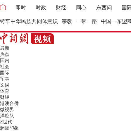
即时
时政
财经
同心
东西问
国
铸牢中华民族共同体意识
宗教
一带一路
中国—东盟
最新
热点
国内
社会
国际
军事
文娱
体育
财经
港澳台侨
微视界
洋腔队
Z世代
澜湄印象