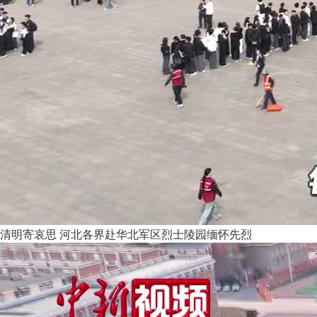
清明寄哀思 河北各界赴华北军区烈士陵园缅怀先烈