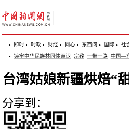
即时
时政
财经
同心
东西问
国际
社
铸牢中华民族共同体意识
宗教
一带一路
中国—
台湾姑娘新疆烘焙“甜
分享到：