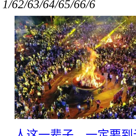
1/6
2/6
3/6
4/6
5/6
6/6
人这一辈子，一定要到