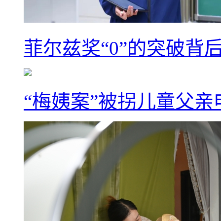
菲尔兹奖“0”的突破背
“梅姨案”被拐儿童父