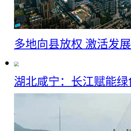
多地向县放权 激活发
湖北咸宁：长江赋能绿