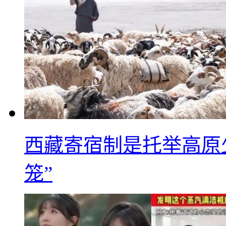
西藏寄宿制是托举高原
笼”