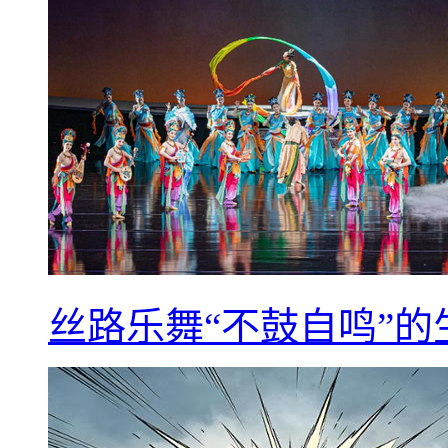
丝路乐舞“不鼓自鸣”