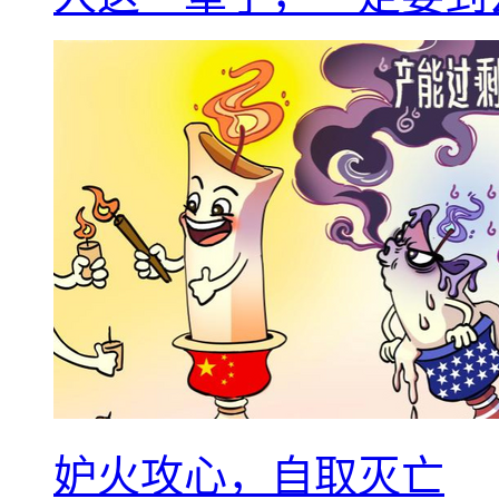
妒火攻心，自取灭亡