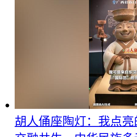
胡人俑座陶灯：我点亮