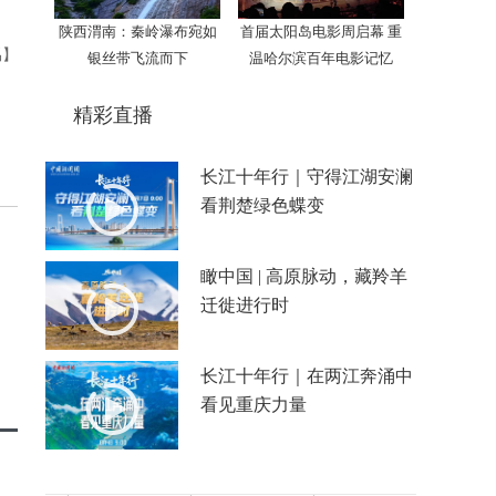
陕西渭南：秦岭瀑布宛如
首届太阳岛电影周启幕 重
禹】
银丝带飞流而下
温哈尔滨百年电影记忆
精彩直播
长江十年行｜守得江湖安澜
看荆楚绿色蝶变
瞰中国 | 高原脉动，藏羚羊
迁徙进行时
长江十年行｜在两江奔涌中
看见重庆力量