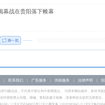
赛揭幕战在贵阳落下帷幕
|
联系我们
|
广告服务
|
供稿服务
|
法律声明
|
招
站所刊载信息，不代表中新社和中新网观点。 刊用本网站稿件，务经书面
未经授权禁止转载、摘编、复制及建立镜像，违者将依法追究法律责任。
168）
] [
京ICP证040655号
] [京公网安备:110102003042-1] [
京ICP备05004