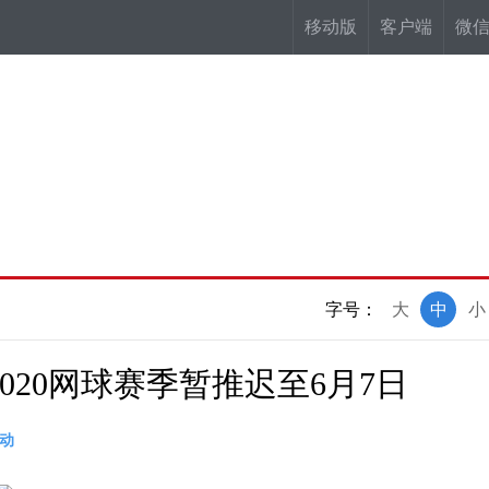
移动版
客户端
微
字号：
大
中
小
020网球赛季暂推迟至6月7日
动