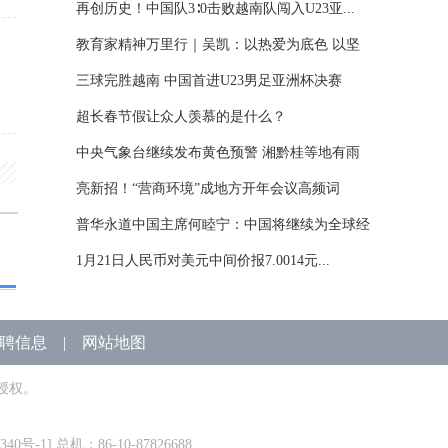
再创历史！中国队3∶0击败越南队闯入U23亚...
教育家精神万里行｜吴凯：以热爱为底色 以坚
守...
三球完胜越南 中国首进U23男足亚洲杯决赛
超长春节假让众人羡慕的是什么？
中央气象台继续发布黄色预警 湘黔桂等地有雨
雪...
亮新招！“营商环境”成地方开年会议高频词
普华永道中国主席何睦宁：中国将继续为全球经
济...
1月21日人民币对美元中间价报7.0014元...
聘信息
|
网站地图
授权。
340号-1
] 总机：86-10-87826688