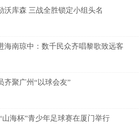
逆转勒沃库森 三战全胜锁定小组头名
进海南琼中：数千民众齐唱黎歌致远客
员齐聚广州“以球会友”
“山海杯”青少年足球赛在厦门举行