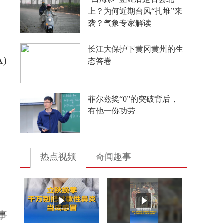
上？为何近期台风“扎堆”来
袭？气象专家解读
长江大保护下黄冈黄州的生
)
态答卷
菲尔兹奖“0”的突破背后，
有他一份功劳
热点视频
奇闻趣事
地
事