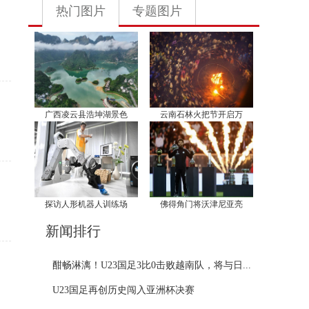
热门图片
专题图片
广西凌云县浩坤湖景色
云南石林火把节开启万
探访人形机器人训练场
佛得角门将沃津尼亚亮
新闻排行
酣畅淋漓！U23国足3比0击败越南队，将与日...
U23国足再创历史闯入亚洲杯决赛