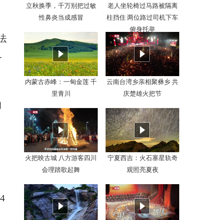
立秋换季，千万别把过敏
老人坐轮椅过马路被隔离
性鼻炎当成感冒
柱挡住 两位路过司机下车
俯身托举
法
一
内蒙古赤峰：一甸金莲 千
云南台湾乡亲相聚彝乡 共
里青川
庆楚雄火把节
的
火把映古城 八方游客四川
宁夏西吉：火石寨星轨奇
会理踏歌起舞
观照亮夏夜
4