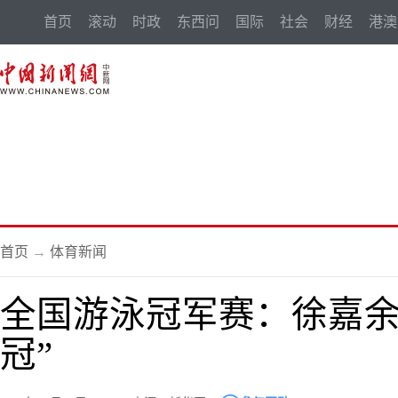
首页
滚动
时政
东西问
国际
社会
财经
港澳
首页
→
体育新闻
全国游泳冠军赛：徐嘉余
冠”