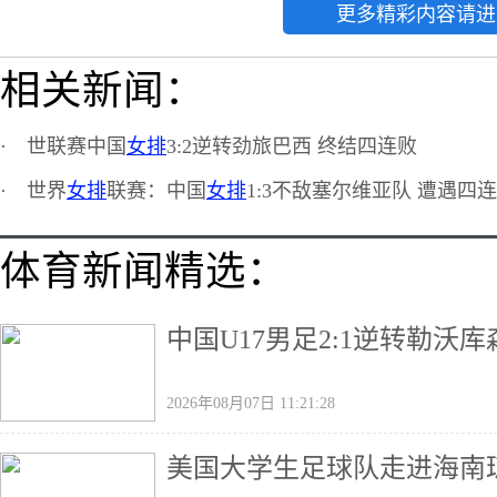
更多精彩内容请进
相关新闻：
·
世联赛中国
女排
3:2逆转劲旅巴西 终结四连败
·
世界
女排
联赛：中国
女排
1:3不敌塞尔维亚队 遭遇四
体育新闻精选：
中国U17男足2:1逆转勒沃
2026年08月07日 11:21:28
美国大学生足球队走进海南