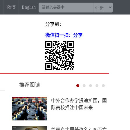
信
微博
English
分享到：
微信扫一扫：分享
推荐阅读
西藏足球少年的“攀峰”之
路：守住热爱，奔赴梦想之
巅
几乎所有西方国家都干过这