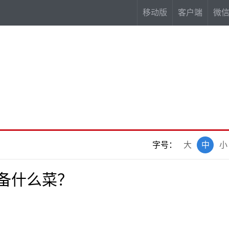
移动版
客户端
微
字号：
大
中
小
备什么菜？