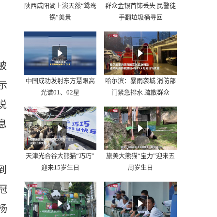
陕西咸阳湖上演天然“鸳鸯
群众金银首饰丢失 民警徒
锅”美景
手翻垃圾桶寻回
被
中国成功发射东方慧眼高
哈尔滨：暴雨袭城 消防部
示
光谱01、02星
门紧急排水 疏散群众
说
息
天津光合谷大熊猫“巧巧”
旅美大熊猫“宝力”迎来五
迎来15岁生日
周岁生日
到
冠
杨