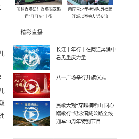
大
萌翻香港岛！香港限定熊
两岸青少年棒球队员福建
猫“叮叮车”上街
连城以赛会友话交流
精彩直播
长江十年行｜在两江奔涌中
儿
看见重庆力量
。
八一广场举行升旗仪式
乎
儿
取
民歌大观“穿越横断山 同心
踏歌行”纪念滇藏公路全线
拥
通车50周年特别节目