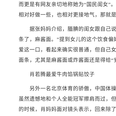
而更是有网友亲切地称她为“国民闺女”
相对好做一些，也相对更接地气，那就
据张妈妈介绍，腼腆的闺女跟自己说的
条了，麻酱面。”提到女儿的这个饮食偏
爱这一口，看起来确实很普通，但自己
面条，尤其是麻酱面或炸酱面还是得给“
肖若腾最爱牛肉馅锅贴饺子
另外一名北京体育的骄傲，中国体操名
虽然遗憾地和个人全能冠军擦肩而过，
的时候，肖妈妈面对镜头表示，回来除