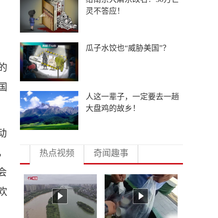
件坏事，却栽赃中国
从“搬出去”到“搬回来”，跨
国企业产业链回流中国
的
国
这一次，孙杨坐着聊
动
，
热点视频
奇闻趣事
会
欢