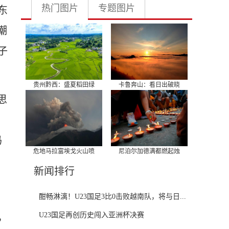
热门图片
专题图片
东
潮
子
贵州黔西：盛夏稻田绿
卡鲁奔山：看日出破晓
思
妈
危地马拉富埃戈火山喷
尼泊尔加德满都燃起烛
新闻排行
酣畅淋漓！U23国足3比0击败越南队，将与日...
U23国足再创历史闯入亚洲杯决赛
，