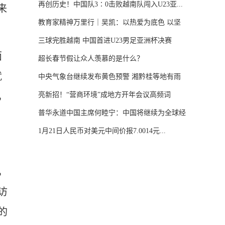
再创历史！中国队3∶0击败越南队闯入U23亚...
来
教育家精神万里行｜吴凯：以热爱为底色 以坚
守...
三球完胜越南 中国首进U23男足亚洲杯决赛
面
超长春节假让众人羡慕的是什么？
就
中央气象台继续发布黄色预警 湘黔桂等地有雨
，
雪...
亮新招！“营商环境”成地方开年会议高频词
普华永道中国主席何睦宁：中国将继续为全球经
济...
1月21日人民币对美元中间价报7.0014元...
，
访
的