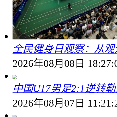
全民健身日观察：从观
2026年08月08日 18:27:
中国U17男足2:1逆
2026年08月07日 11:21: