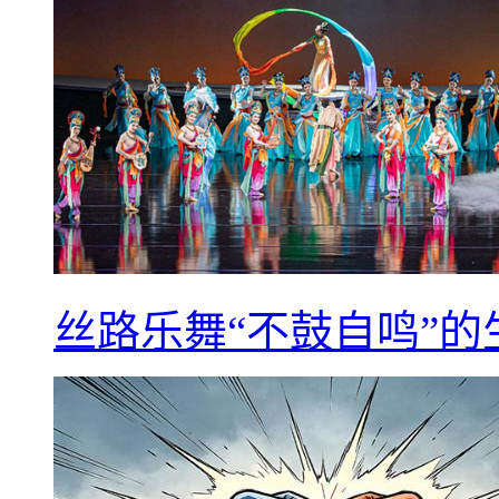
丝路乐舞“不鼓自鸣”