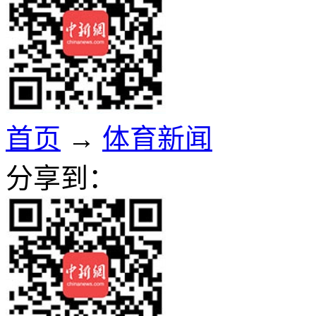
首页
→
体育新闻
分享到：