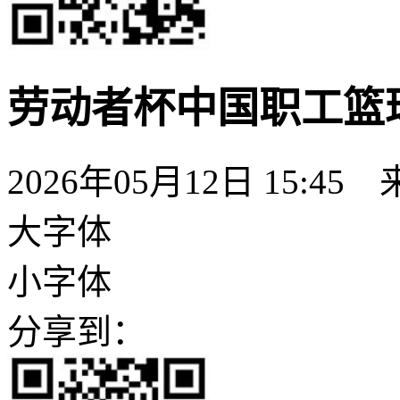
劳动者杯中国职工篮
2026年05月12日 15:45
大字体
小字体
分享到：