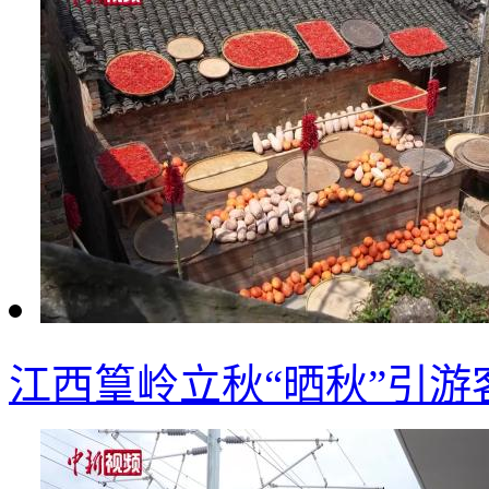
江西篁岭立秋“晒秋”引游