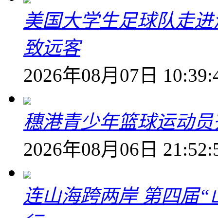
美国大学生足球队走进
致远客
2026年08月07日 10:39:
穗港青少年篮球运动员
2026年08月06日 21:52:
连山海跨两岸 第四届