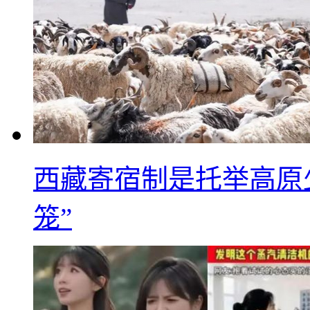
西藏寄宿制是托举高原
笼”