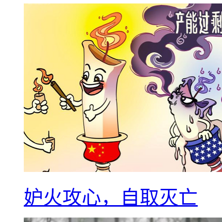
妒火攻心，自取灭亡