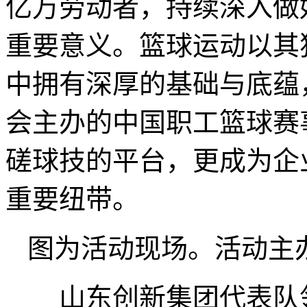
亿万劳动者，持续深入做
重要意义。篮球运动以其
中拥有深厚的基础与底蕴
会主办的中国职工篮球赛
磋球技的平台，更成为企
重要纽带。
图为活动现场。活动主
山东创新集团代表队领