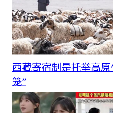
西藏寄宿制是托举高原
笼”