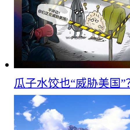
瓜子水饺也“威胁美国”