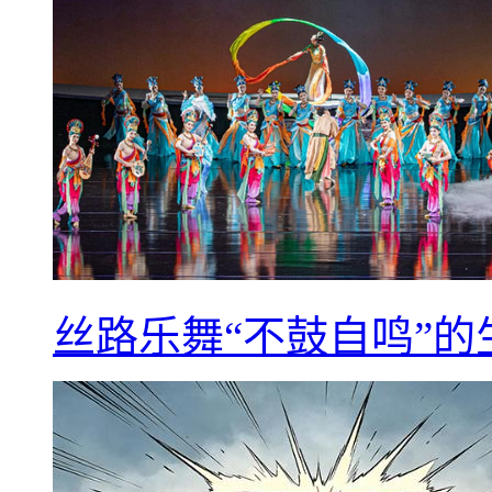
丝路乐舞“不鼓自鸣”