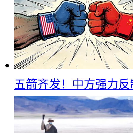
五箭齐发！中方强力反