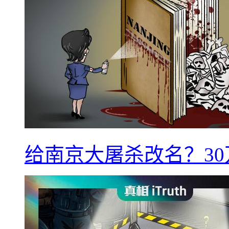
给南京大屠杀改名？3