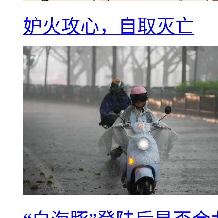
妒火攻心，自取灭亡