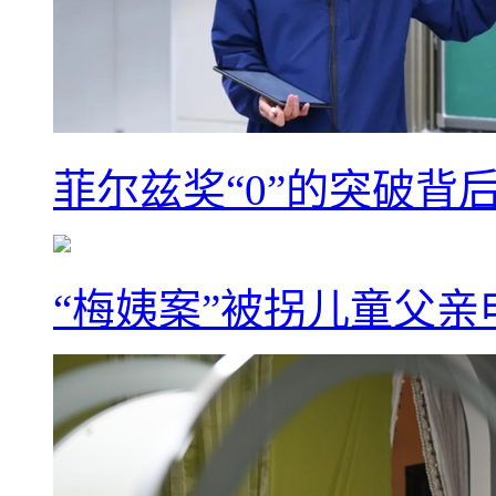
菲尔兹奖“0”的突破背
“梅姨案”被拐儿童父