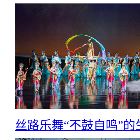
丝路乐舞“不鼓自鸣”