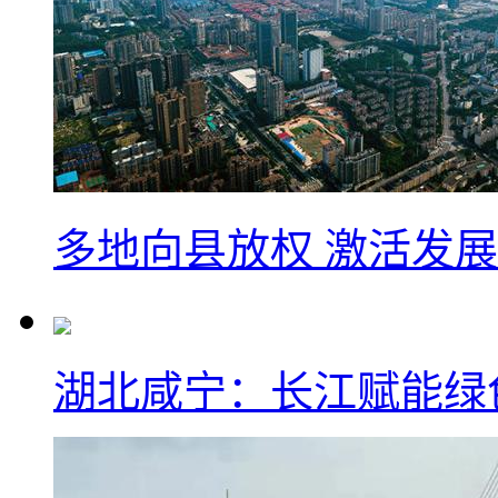
多地向县放权 激活发
湖北咸宁：长江赋能绿