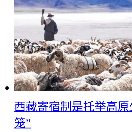
西藏寄宿制是托举高原
笼”