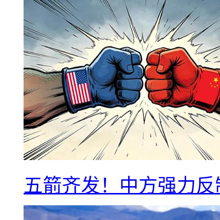
五箭齐发！中方强力反