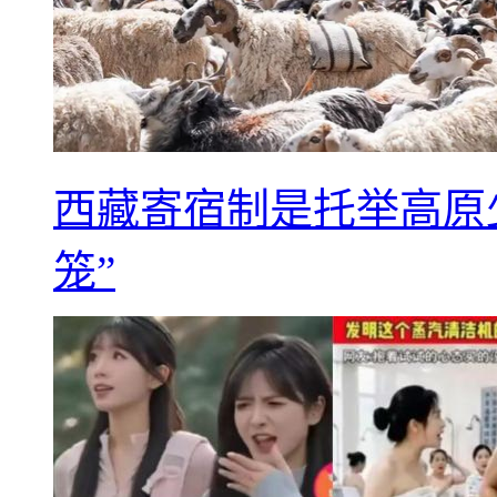
西藏寄宿制是托举高原
笼”