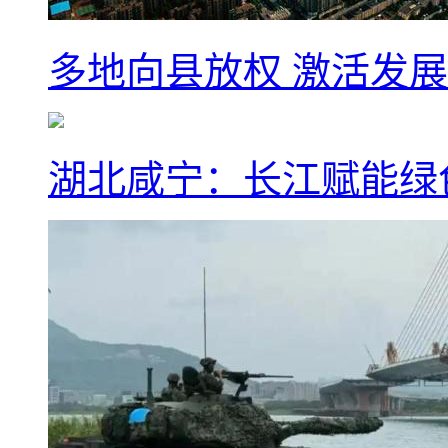
多地向县放权 激活发
湖北咸宁：长江赋能绿