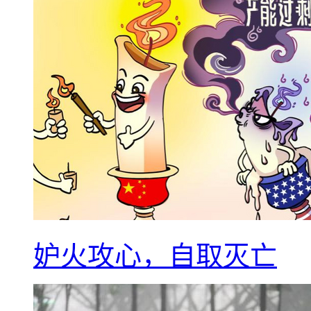
妒火攻心，自取灭亡