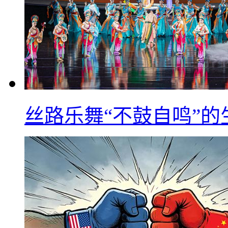
丝路乐舞“不鼓自鸣”