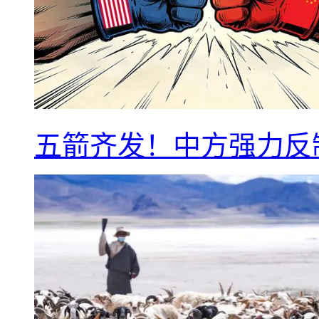
五箭齐发！中方强力反