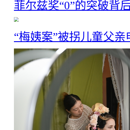
菲尔兹奖“0”的突破背
“梅姨案”被拐儿童父