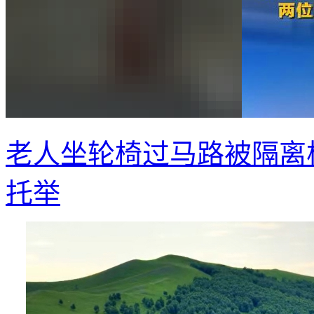
老人坐轮椅过马路被隔离
托举