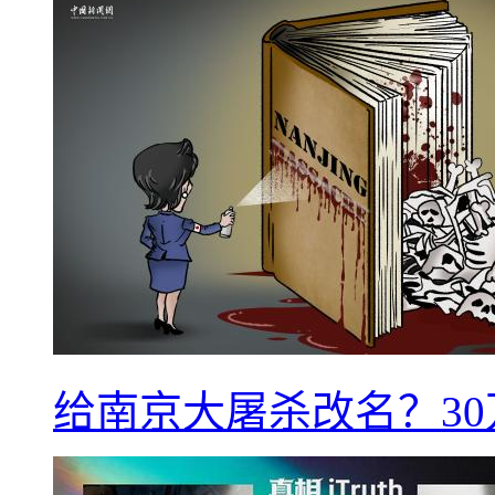
给南京大屠杀改名？3