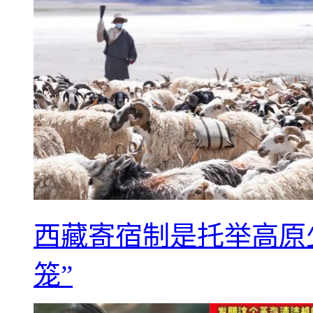
西藏寄宿制是托举高原
笼”