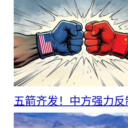
五箭齐发！中方强力反