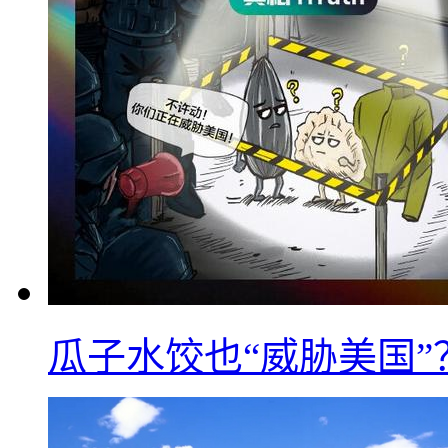
瓜子水饺也“威胁美国”