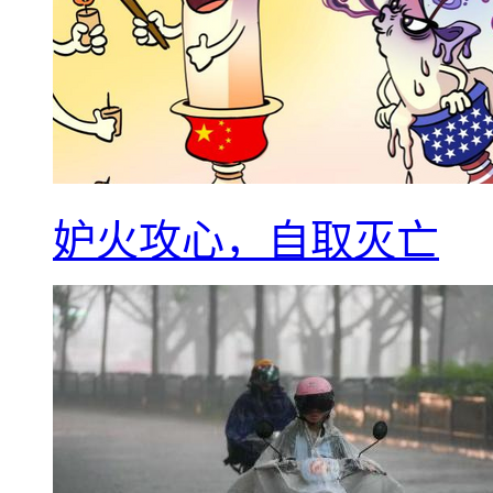
妒火攻心，自取灭亡