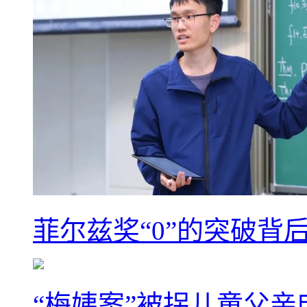
菲尔兹奖“0”的突破背
“梅姨案”被拐儿童父