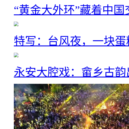
“黄金大外环”藏着中
特写：台风夜，一块蛋
永安大腔戏：畲乡古韵