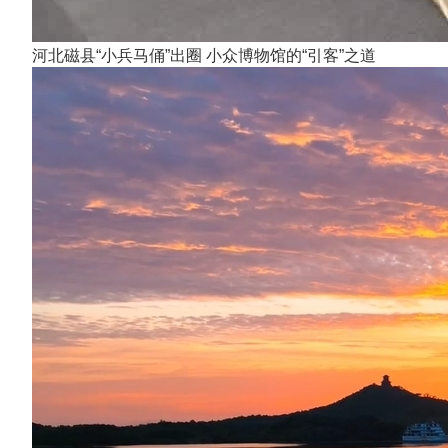
河北磁县“小兵马俑”出圈 小众博物馆的“引客”之道