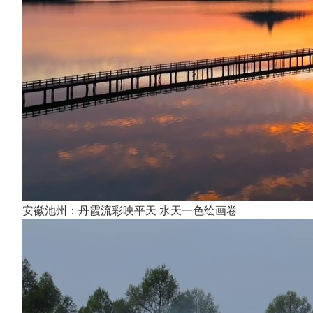
安徽池州：丹霞流彩映平天 水天一色绘画卷