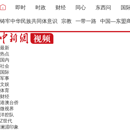
即时
时政
财经
同心
东西问
国
铸牢中华民族共同体意识
宗教
一带一路
中国—东盟
最新
热点
国内
社会
国际
军事
文娱
体育
财经
港澳台侨
微视界
洋腔队
Z世代
澜湄印象