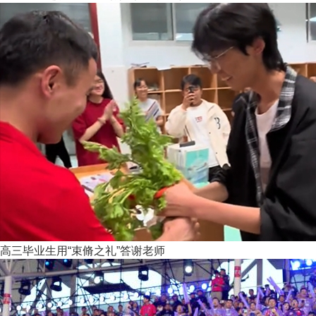
高三毕业生用“束脩之礼”答谢老师