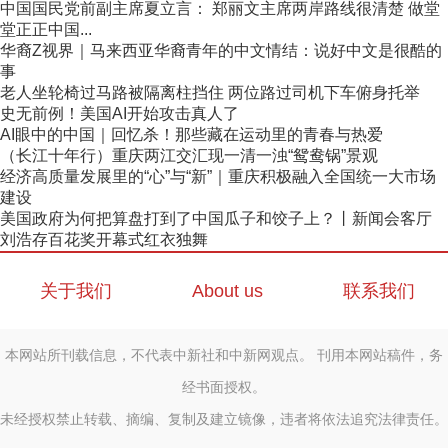
中国国民党前副主席夏立言： 郑丽文主席两岸路线很清楚 做堂
堂正正中国...
华裔Z视界｜马来西亚华裔青年的中文情结：说好中文是很酷的
事
老人坐轮椅过马路被隔离柱挡住 两位路过司机下车俯身托举
史无前例！美国AI开始攻击真人了
AI眼中的中国｜回忆杀！那些藏在运动里的青春与热爱
（长江十年行）重庆两江交汇现一清一浊“鸳鸯锅”景观
经济高质量发展里的“心”与“新”｜重庆积极融入全国统一大市场
建设
美国政府为何把算盘打到了中国瓜子和饺子上？丨新闻会客厅
刘浩存百花奖开幕式红衣独舞
关于我们
About us
联系我们
本网站所刊载信息，不代表中新社和中新网观点。 刊用本网站稿件，务
经书面授权。
未经授权禁止转载、摘编、复制及建立镜像，违者将依法追究法律责任。