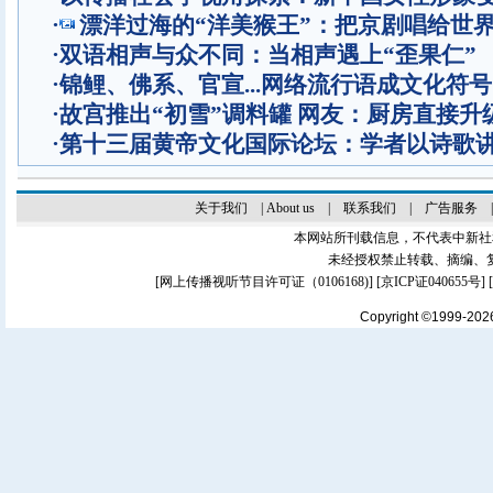
·
漂洋过海的“洋美猴王”：把京剧唱给世
·
双语相声与众不同：当相声遇上“歪果仁”
·
锦鲤、佛系、官宣...网络流行语成文化符号
·
故宫推出“初雪”调料罐 网友：厨房直接升
·
第十三届黄帝文化国际论坛：学者以诗歌
关于我们
|
About us
|
联系我们
|
广告服务
本网站所刊载信息，不代表中新社
未经授权禁止转载、摘编、
[
网上传播视听节目许可证（0106168)
] [
京ICP证040655号
]
Copyright ©1999-20