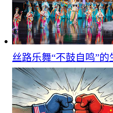
丝路乐舞“不鼓自鸣”