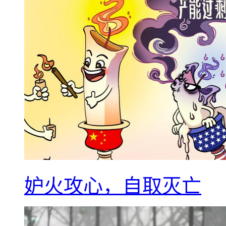
妒火攻心，自取灭亡