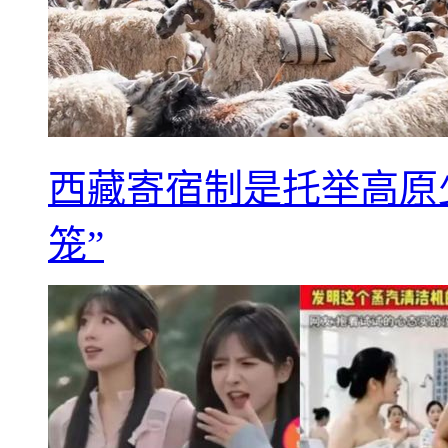
西藏寄宿制是托举高原
笼”