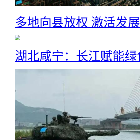
多地向县放权 激活发
湖北咸宁：长江赋能绿