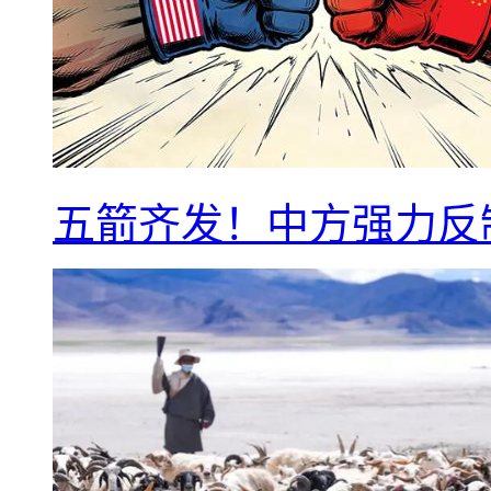
五箭齐发！中方强力反