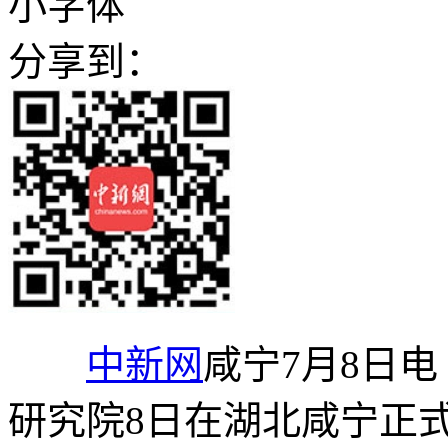
小字体
分享到：
中新网
咸宁7月8日电
研究院8日在湖北咸宁正