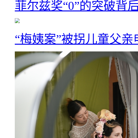
菲尔兹奖“0”的突破背
“梅姨案”被拐儿童父