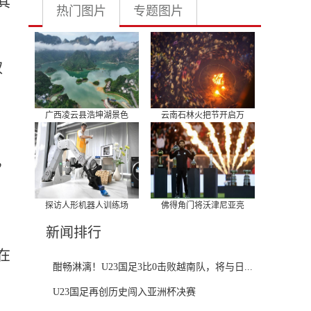
其
热门图片
专题图片
权
广西凌云县浩坤湖景色
云南石林火把节开启万
，
探访人形机器人训练场
佛得角门将沃津尼亚亮
新闻排行
在
酣畅淋漓！U23国足3比0击败越南队，将与日...
U23国足再创历史闯入亚洲杯决赛