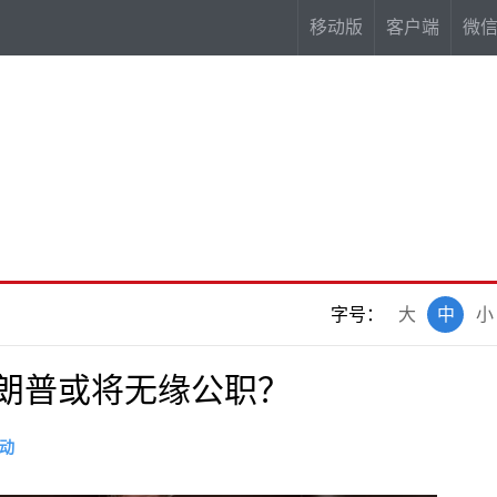
移动版
客户端
微
字号：
大
中
小
特朗普或将无缘公职？
动