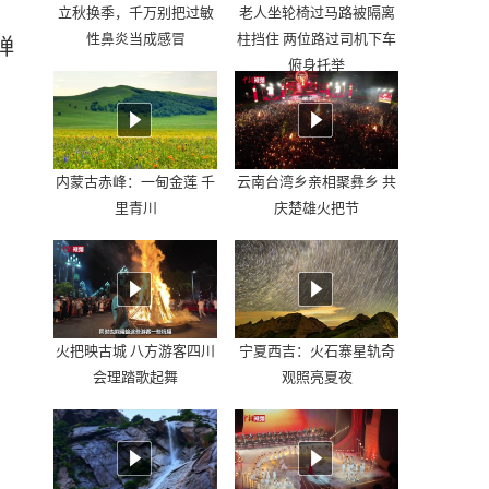
立秋换季，千万别把过敏
老人坐轮椅过马路被隔离
性鼻炎当成感冒
柱挡住 两位路过司机下车
弹
俯身托举
内蒙古赤峰：一甸金莲 千
云南台湾乡亲相聚彝乡 共
里青川
庆楚雄火把节
火把映古城 八方游客四川
宁夏西吉：火石寨星轨奇
会理踏歌起舞
观照亮夏夜