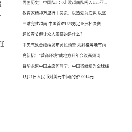
再创历史！中国队3∶0击败越南队闯入U23亚...
员
教育家精神万里行｜吴凯：以热爱为底色 以坚
计
守...
三球完胜越南 中国首进U23男足亚洲杯决赛
超长春节假让众人羡慕的是什么？
任
中央气象台继续发布黄色预警 湘黔桂等地有雨
雪...
亮新招！“营商环境”成地方开年会议高频词
普华永道中国主席何睦宁：中国将继续为全球经
济...
1月21日人民币对美元中间价报7.0014元...