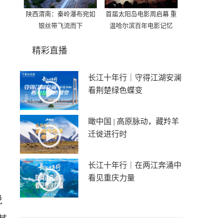
陕西渭南：秦岭瀑布宛如
首届太阳岛电影周启幕 重
银丝带飞流而下
温哈尔滨百年电影记忆
精彩直播
长江十年行｜守得江湖安澜
看荆楚绿色蝶变
瞰中国 | 高原脉动，藏羚羊
迁徙进行时
长江十年行｜在两江奔涌中
看见重庆力量
说