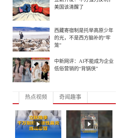
际高校押注中国未来
给南京大屠杀改名？30万亡
灵不答应！
瓜子水饺也“威胁美国”？
热点视频
奇闻趣事