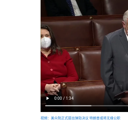
视频：美众院正式提出弹劾决议 特朗普或将无缘公职