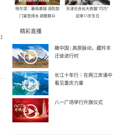
哈尔滨：暴雨袭城 消防部
天津光合谷大熊猫“巧巧”
门紧急排水 疏散群众
迎来15岁生日
精彩直播
忆】
瞰中国 | 高原脉动，藏羚羊
迁徙进行时
长江十年行｜在两江奔涌中
看见重庆力量
八一广场举行升旗仪式