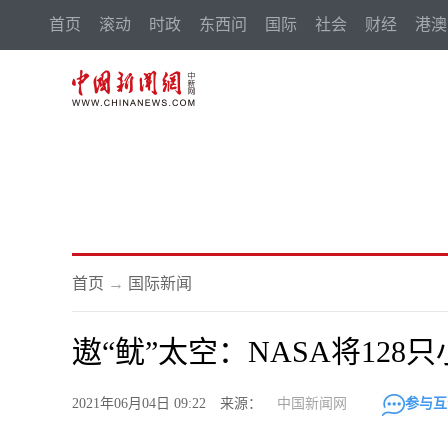
首页
滚动
时政
东西问
国际
社会
财经
港澳
首页
→
国际新闻
遨“鱿”太空：NASA将12
2021年06月04日 09:22 来源：
中国新闻网
参与互