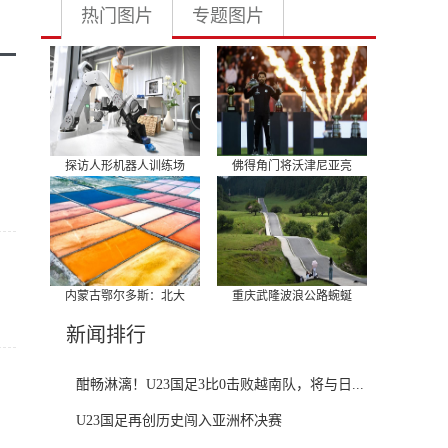
热门图片
专题图片
探访人形机器人训练场
佛得角门将沃津尼亚亮
内蒙古鄂尔多斯：北大
重庆武隆波浪公路蜿蜒
新闻排行
酣畅淋漓！U23国足3比0击败越南队，将与日...
U23国足再创历史闯入亚洲杯决赛