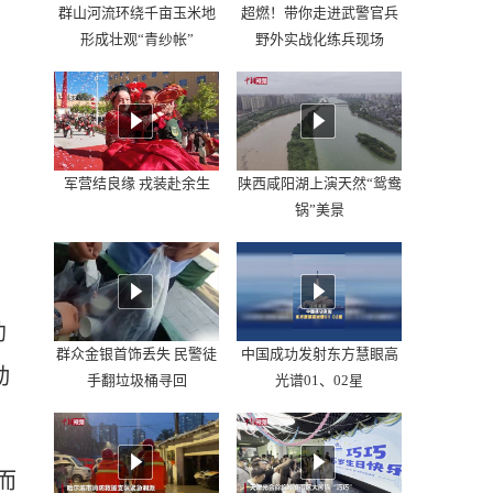
群山河流环绕千亩玉米地
超燃！带你走进武警官兵
形成壮观“青纱帐”
野外实战化练兵现场
军营结良缘 戎装赴余生
陕西咸阳湖上演天然“鸳鸯
锅”美景
助
群众金银首饰丢失 民警徒
中国成功发射东方慧眼高
动
手翻垃圾桶寻回
光谱01、02星
而