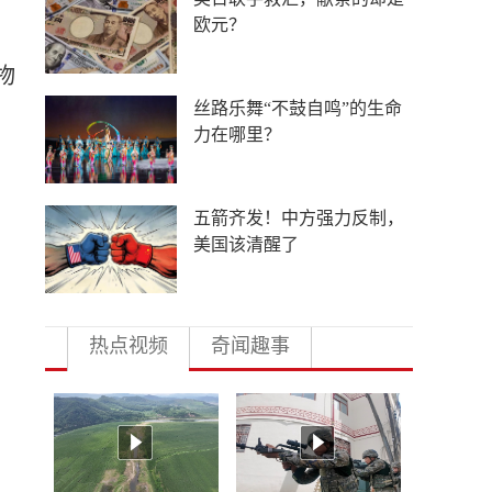
低俗营销的“背锅侠”
鹰
物
导弹库存见底，美军急于研
发射程1800公里巨炮
中外合作办学提速扩围，国
际高校押注中国未来
热点视频
奇闻趣事