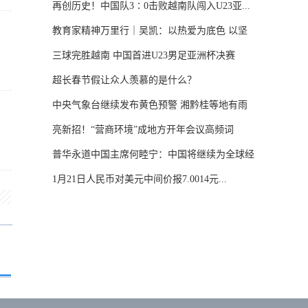
再创历史！中国队3∶0击败越南队闯入U23亚...
教育家精神万里行｜吴凯：以热爱为底色 以坚
守...
三球完胜越南 中国首进U23男足亚洲杯决赛
超长春节假让众人羡慕的是什么？
中央气象台继续发布黄色预警 湘黔桂等地有雨
雪...
亮新招！“营商环境”成地方开年会议高频词
普华永道中国主席何睦宁：中国将继续为全球经
济...
1月21日人民币对美元中间价报7.0014元...