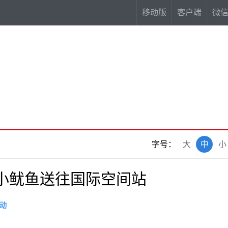
移动版
客户端
微
字号：
大
中
小
8只小鱿鱼送往国际空间站
动