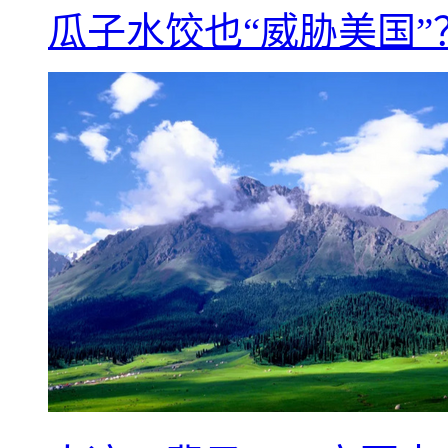
瓜子水饺也“威胁美国”