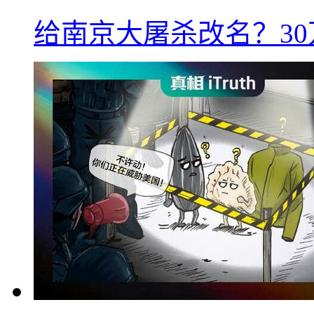
给南京大屠杀改名？3