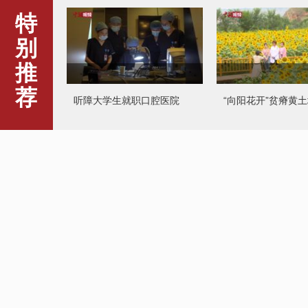
特
别
推
荐
听障大学生就职口腔医院
“向阳花开”贫瘠黄
苏格兰火车脱轨事故已致3死
山西古稀老人手抄
6伤
5年抄写120余万字