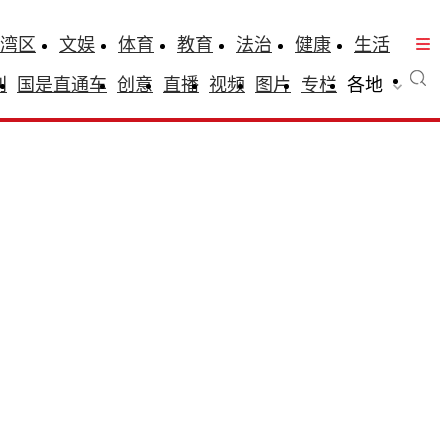
湾区
文娱
体育
教育
法治
健康
生活
刊
国是直通车
创意
直播
视频
图片
专栏
各地