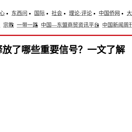
心
东西问
国际
社会
理论·评论
中国侨网
大
识
宗教
一带一路
中国—东盟商贸资讯平台
中国新闻周
释放了哪些重要信号？一文了解