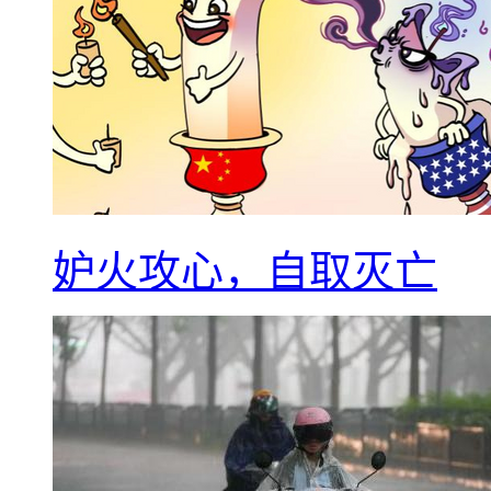
妒火攻心，自取灭亡