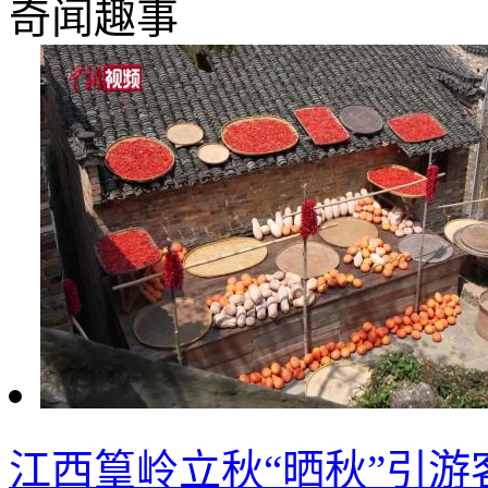
奇闻趣事
江西篁岭立秋“晒秋”引游