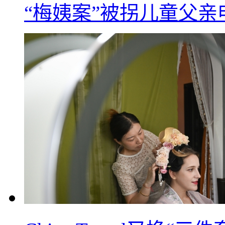
“梅姨案”被拐儿童父