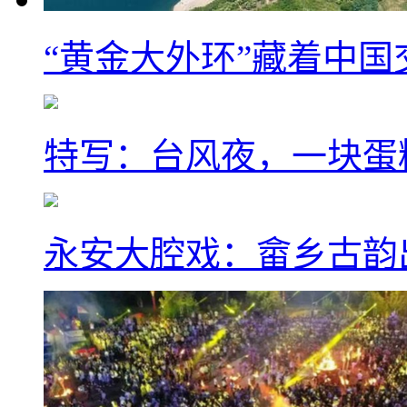
“黄金大外环”藏着中
特写：台风夜，一块蛋
永安大腔戏：畲乡古韵