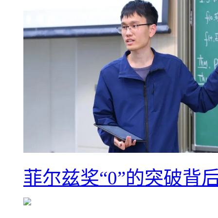
菲尔兹奖“0”的突破背