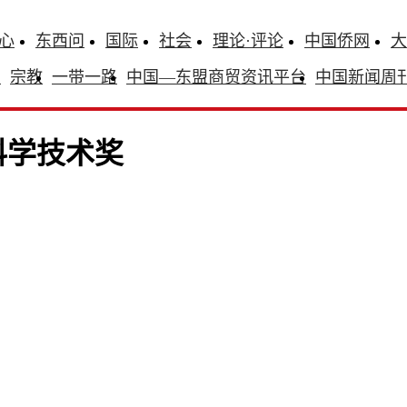
心
东西问
国际
社会
理论·评论
中国侨网
大
识
宗教
一带一路
中国—东盟商贸资讯平台
中国新闻周
科学技术奖