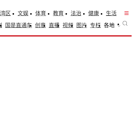
湾区
文娱
体育
教育
法治
健康
生活
刊
国是直通车
创意
直播
视频
图片
专栏
各地