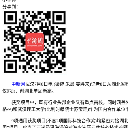
分享到：
中新网
武汉7月8日电 (梁婷 朱晨 姜胜来)记者8日从湖
仅9项)，创湖北单届新高。
获奖项目中，既有行业头部企业又有重点高校，同时涵盖外籍
格林)和武汉理工大学(比利时籍院士苏宝连)作为国内合作单位
9项通用获奖项目(不含2项国际科技合作奖)均紧密对接湖
用”项目，攻克了万米级深海浸没式海水液压元件核心技术难题