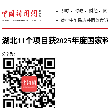
即时
时政
财经
同
铸牢中华民族共同体意
湖北11个项目获2025年度国家
分享到：