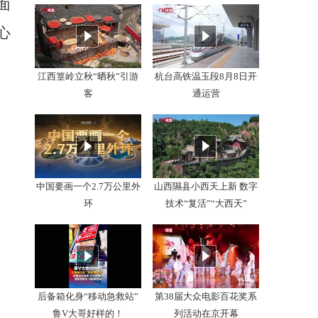
面
心
江西篁岭立秋“晒秋”引游
杭台高铁温玉段8月8日开
客
通运营
中国要画一个2.7万公里外
山西隰县小西天上新 数字
环
技术“复活”“大西天”
后备箱化身“移动急救站”
第38届大众电影百花奖系
鲁V大哥好样的！
列活动在京开幕