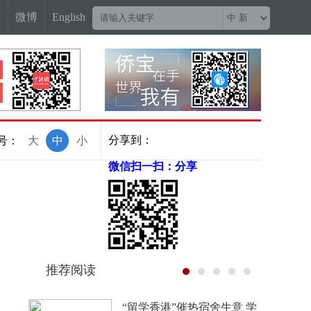
信
微博
English
分享到：
号：
大
中
小
微信扫一扫：分享
推荐阅读
永安大腔戏：畲乡古韵出新