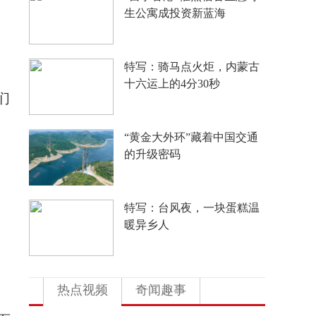
声
人这一辈子，一定要到云南
过一次火把节！
们
妒火攻心，自取灭亡
“白海豚”登陆后是否会北
上？为何近期台风“扎堆”来
袭？气象专家解读
热点视频
奇闻趣事