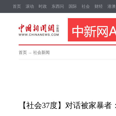
首页
滚动
时政
东西问
国际
社会
财经
港澳
首页
→
社会新闻
【社会37度】对话被家暴