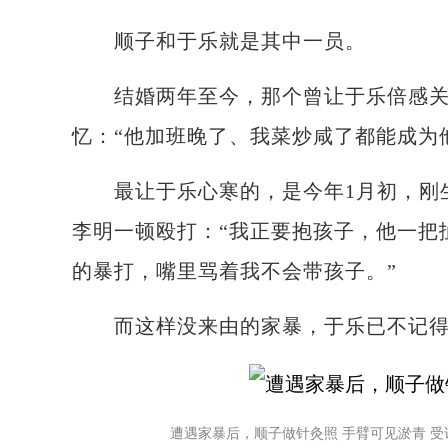
顺子和于乐就是其中一员。
结婚两年至今，那个曾让于乐倍感关怀
忆：“他加班晚了、我菜炒咸了都能成为
最让于乐心寒的，是今年1月初，刚生
李明一顿殴打：“我正要抱孩子，他一把
的暴打，嘴里骂着我不会带孩子。”
而这样没来由的家暴，于乐已不记得
遭遇家暴后，顺子做针灸照 手臂可见淤青 受