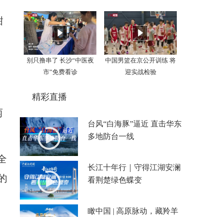
甜
别只撸串了 长沙“中医夜
中国男篮在京公开训练 将
市”免费看诊
迎实战检验
精彩直播
两
台风“白海豚”逼近 直击华东
多地防台一线
全
长江十年行｜守得江湖安澜
的
看荆楚绿色蝶变
瞰中国 | 高原脉动，藏羚羊