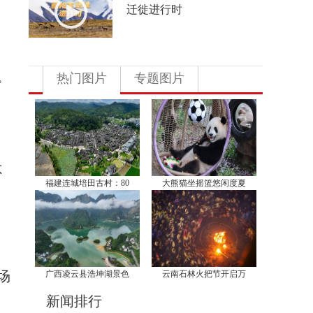
迁徙进行时
。
热门图片
专题图片
不
福建连城培田古村：80
大熊猫坐摇篮悠闲度夏
场
广西凌云县浩坤湖景色
云南石林火把节开启万
新闻排行