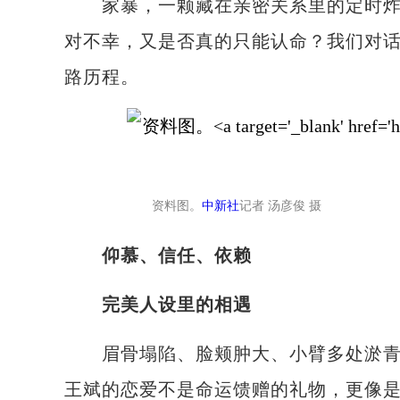
家暴，一颗藏在亲密关系里的定时炸弹
对不幸，又是否真的只能认命？我们对
路历程。
资料图。
中新社
记者 汤彦俊 摄
仰慕、信任、依赖
完美人设里的相遇
眉骨塌陷、脸颊肿大、小臂多处淤青…
王斌的恋爱不是命运馈赠的礼物，更像是