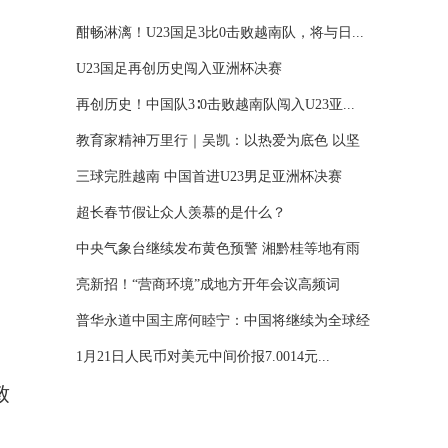
酣畅淋漓！U23国足3比0击败越南队，将与日...
U23国足再创历史闯入亚洲杯决赛
再创历史！中国队3∶0击败越南队闯入U23亚...
教育家精神万里行｜吴凯：以热爱为底色 以坚
守...
三球完胜越南 中国首进U23男足亚洲杯决赛
超长春节假让众人羡慕的是什么？
中央气象台继续发布黄色预警 湘黔桂等地有雨
雪...
亮新招！“营商环境”成地方开年会议高频词
普华永道中国主席何睦宁：中国将继续为全球经
济...
1月21日人民币对美元中间价报7.0014元...
致