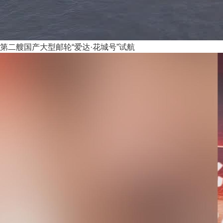
第二艘国产大型邮轮“爱达·花城号”试航