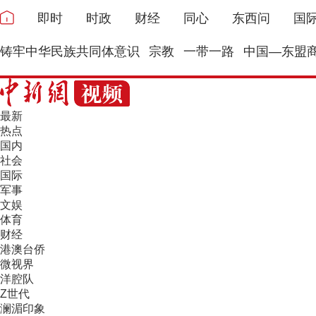
即时
时政
财经
同心
东西问
国
铸牢中华民族共同体意识
宗教
一带一路
中国—东盟
最新
热点
国内
社会
国际
军事
文娱
体育
财经
港澳台侨
微视界
洋腔队
Z世代
澜湄印象