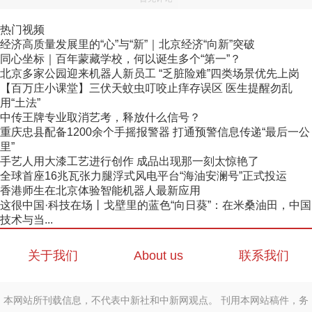
热门视频
经济高质量发展里的“心”与“新”｜北京经济“向新”突破
同心坐标｜百年蒙藏学校，何以诞生多个“第一”？
北京多家公园迎来机器人新员工 “乏脏险难”四类场景优先上岗
【百万庄小课堂】三伏天蚊虫叮咬止痒存误区 医生提醒勿乱
用“土法”
中传王牌专业取消艺考，释放什么信号？
重庆忠县配备1200余个手摇报警器 打通预警信息传递“最后一公
里”
手艺人用大漆工艺进行创作 成品出现那一刻太惊艳了
全球首座16兆瓦张力腿浮式风电平台“海油安澜号”正式投运
香港师生在北京体验智能机器人最新应用
这很中国·科技在场丨戈壁里的蓝色“向日葵”：在米桑油田，中国
技术与当...
关于我们
About us
联系我们
本网站所刊载信息，不代表中新社和中新网观点。 刊用本网站稿件，务