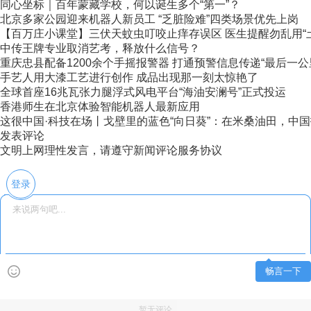
同心坐标｜百年蒙藏学校，何以诞生多个“第一”？
北京多家公园迎来机器人新员工 “乏脏险难”四类场景优先上岗
【百万庄小课堂】三伏天蚊虫叮咬止痒存误区 医生提醒勿乱用“
中传王牌专业取消艺考，释放什么信号？
重庆忠县配备1200余个手摇报警器 打通预警信息传递“最后一公
手艺人用大漆工艺进行创作 成品出现那一刻太惊艳了
全球首座16兆瓦张力腿浮式风电平台“海油安澜号”正式投运
香港师生在北京体验智能机器人最新应用
这很中国·科技在场丨戈壁里的蓝色“向日葵”：在米桑油田，中国技
发表评论
文明上网理性发言，请遵守新闻评论服务协议
登录
畅言一下
暂无评论