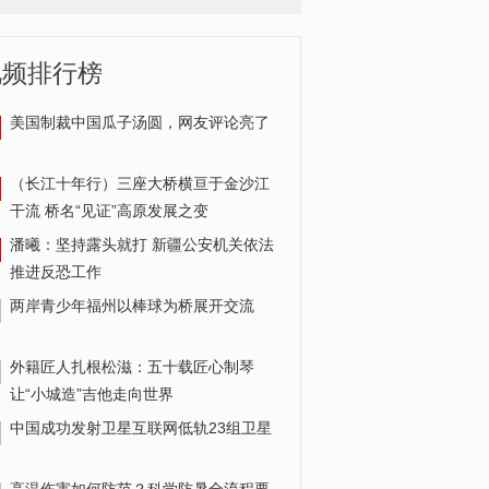
视频排行榜
波音公司举行股东大会 高管
遭质问
美国制裁中国瓜子汤圆，网友评论亮了
（长江十年行）三座大桥横亘于金沙江
干流 桥名“见证”高原发展之变
潘曦：坚持露头就打 新疆公安机关依法
推进反恐工作
两岸青少年福州以棒球为桥展开交流
外籍匠人扎根松滋：五十载匠心制琴
让“小城造”吉他走向世界
中国成功发射卫星互联网低轨23组卫星