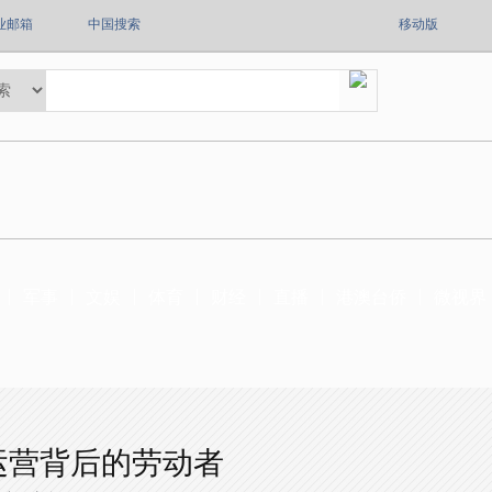
业邮箱
中国搜索
移动版
军事
文娱
体育
财经
直播
港澳台侨
微视界
运营背后的劳动者