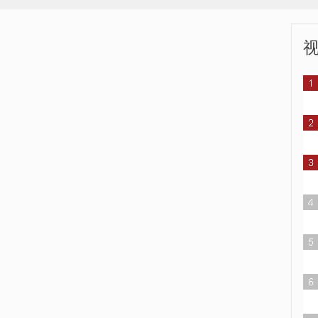
“婚车”巡游打广告 司机被罚
朝俄媒体公布首脑会晤幕后
款千元
花絮