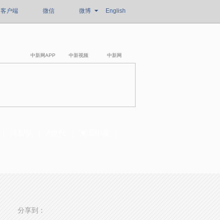
客户端
微信
微博
English
中新网APP
中新视频
中新网
洋腔队
Z世代
澜湄印象
分享到：