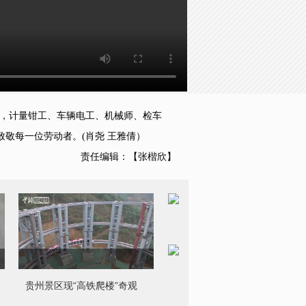
者，计量钳工、车辆电工、机械师、检车
敬每一位劳动者。(肖尧 王雅倩）
责任编辑：【张楷欣】
贵州景区现“高铁爬楼”奇观