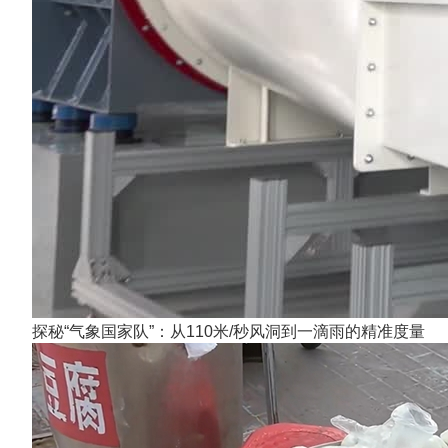
探秘“气象国家队”：从110米/秒风洞到一滴雨的精准度量