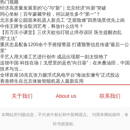
热门视频
经济高质量发展里的“心”与“新”｜北京经济“向新”突破
同心坐标｜百年蒙藏学校，何以诞生多个“第一”？
北京多家公园迎来机器人新员工 “乏脏险难”四类场景优先上岗
中传王牌专业取消艺考，释放什么信号？
【百万庄小课堂】三伏天蚊虫叮咬止痒存误区 医生提醒勿乱
用“土法”
重庆忠县配备1200余个手摇报警器 打通预警信息传递“最后一公
里”
手艺人用大漆工艺进行创作 成品出现那一刻太惊艳了
这很中国·科技在场丨戈壁里的蓝色“向日葵”：在米桑油田，中国
技术与当...
全球首座16兆瓦张力腿浮式风电平台“海油安澜号”正式投运
香港师生在北京体验智能机器人最新应用
关于我们
About us
联系我们
本网站所刊载信息，不代表中新社和中新网观点。 刊用本网站稿件，务
经书面授权。