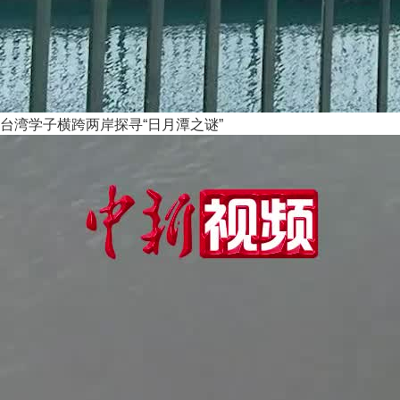
台湾学子横跨两岸探寻“日月潭之谜”