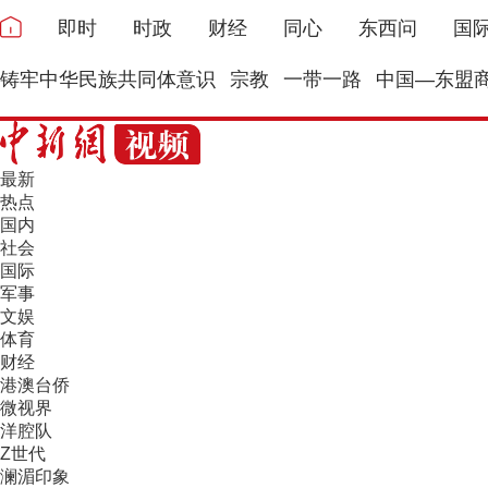
即时
时政
财经
同心
东西问
国
铸牢中华民族共同体意识
宗教
一带一路
中国—东盟
最新
热点
国内
社会
国际
军事
文娱
体育
财经
港澳台侨
微视界
洋腔队
Z世代
澜湄印象