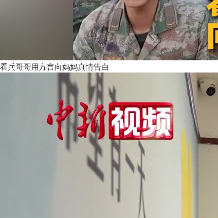
看兵哥哥用方言向妈妈真情告白