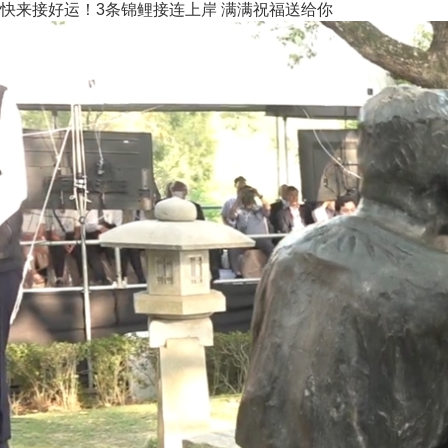
快来接好运！3条锦鲤接连上岸 满满祝福送给你