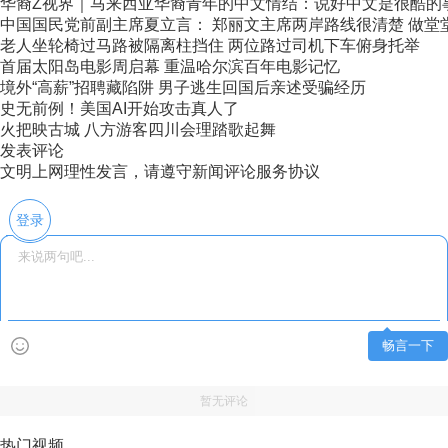
华裔Z视界｜马来西亚华裔青年的中文情结：说好中文是很酷的
中国国民党前副主席夏立言： 郑丽文主席两岸路线很清楚 做堂堂正
老人坐轮椅过马路被隔离柱挡住 两位路过司机下车俯身托举
首届太阳岛电影周启幕 重温哈尔滨百年电影记忆
境外“高薪”招聘藏陷阱 男子逃生回国后亲述受骗经历
史无前例！美国AI开始攻击真人了
火把映古城 八方游客四川会理踏歌起舞
发表评论
文明上网理性发言，请遵守新闻评论服务协议
登录
畅言一下
暂无评论
热门视频