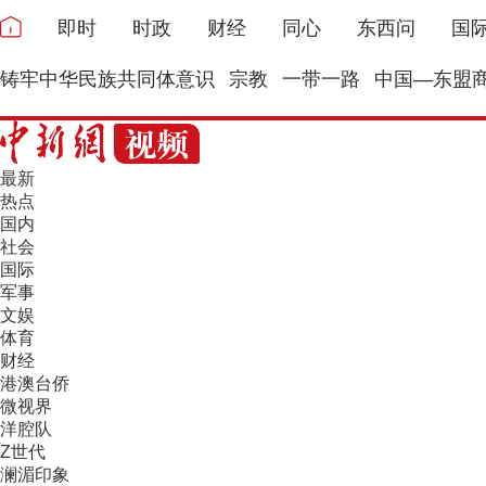
即时
时政
财经
同心
东西问
国
铸牢中华民族共同体意识
宗教
一带一路
中国—东盟
最新
热点
国内
社会
国际
军事
文娱
体育
财经
港澳台侨
微视界
洋腔队
Z世代
澜湄印象