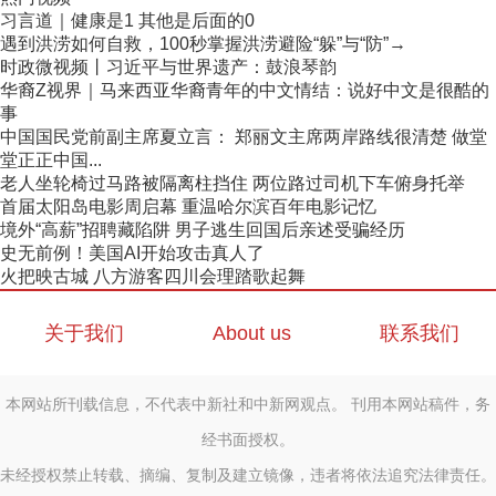
习言道｜健康是1 其他是后面的0
遇到洪涝如何自救，100秒掌握洪涝避险“躲”与“防”→
时政微视频丨习近平与世界遗产：鼓浪琴韵
华裔Z视界｜马来西亚华裔青年的中文情结：说好中文是很酷的
事
中国国民党前副主席夏立言： 郑丽文主席两岸路线很清楚 做堂
堂正正中国...
老人坐轮椅过马路被隔离柱挡住 两位路过司机下车俯身托举
首届太阳岛电影周启幕 重温哈尔滨百年电影记忆
境外“高薪”招聘藏陷阱 男子逃生回国后亲述受骗经历
史无前例！美国AI开始攻击真人了
火把映古城 八方游客四川会理踏歌起舞
关于我们
About us
联系我们
本网站所刊载信息，不代表中新社和中新网观点。 刊用本网站稿件，务
经书面授权。
未经授权禁止转载、摘编、复制及建立镜像，违者将依法追究法律责任。