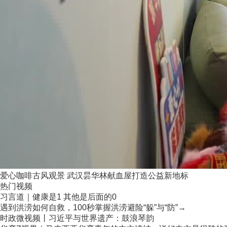
爱心咖啡古风观景 武汉昙华林献血屋打造公益新地标
热门视频
习言道｜健康是1 其他是后面的0
遇到洪涝如何自救，100秒掌握洪涝避险“躲”与“防”→
时政微视频丨习近平与世界遗产：鼓浪琴韵