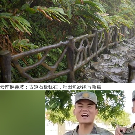
云南麻栗坡：古道石板犹在，稻田鱼跃续写新篇